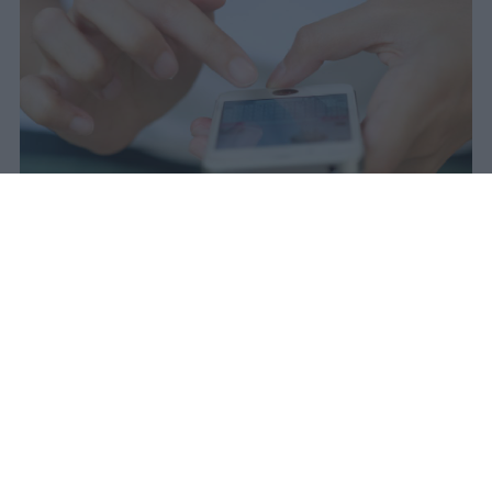
Il 21 luglio la Francia ha approvato
una legge che vieta ai minori di
quindici anni l'accesso ai social
network, in vigore dal 1° settembre.
Redazione Studentville
Pubblicato il 29 lug 2026