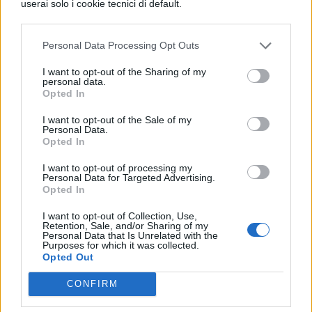
di Daniele De Rossi. Agli esordi indossava la
userai solo i cookie tecnici di default.
maglia numero 27, in seguito optò per la
numero 4. Ma dal 2005/2006 sulle spalle di
Personal Data Processing Opt Outs
Daniele campeggia il 16: il numero
simboleggia la nascita di sua figlia Gaia,
I want to opt-out of the Sharing of my
nata il 16 Giugno del 2005. Ai Mondiali De
personal data.
Opted In
Rossi indosserà la maglia numero 6.
I want to opt-out of the Sale of my
Personal Data.
Opted In
I want to opt-out of processing my
Personal Data for Targeted Advertising.
Per tutte le news e indiscrezioni iscrivetevi
Opted In
alla nostra
fan page su Facebook
, dove
I want to opt-out of Collection, Use,
Retention, Sale, and/or Sharing of my
potrete seguire direttamente da Fb la
Personal Data that Is Unrelated with the
Purposes for which it was collected.
maturità 2010!
Opted Out
CONFIRM