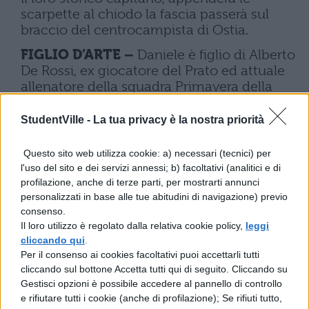
scarpette al chiodo la fascia passerà sul
braccio del centrocampista di Ostia.
FIGLIO D’ARTE –
Daniele è figlio di Alberto
De Rossi, ex giocatore del Prato ed attuale
allenatore della squadra Primavera della
Roma. De Rossi senior è anche uno dei
responsabili del settore giovanile.
StudentVille -
La tua privacy è la nostra priorità
GOMITATA –
De Rossi nel Mondiale 2010
Questo sito web utilizza cookie: a) necessari (tecnici) per
vorrà riscattare anche la macchia che
l'uso del sito e dei servizi annessi; b) facoltativi (analitici e di
segnò il suo Mondiale del 2006, la gomitata
profilazione, anche di terze parti, per mostrarti annunci
rifilata a McBride in Italia-Usa che gli costò
personalizzati in base alle tue abitudini di navigazione) previo
4 giornate di squalifica. Daniele tornò in
consenso.
campo nella finale contro la Francia,
Il loro utilizzo è regolato dalla relativa cookie policy,
leggi
sostituendo Francesco Totti nella ripresa e
cliccando qui
.
calciando (e realizzando) uno dei rigori che
Per il consenso ai cookies facoltativi puoi accettarli tutti
assegnò la vittoria all’Italia.
cliccando sul bottone Accetta tutti qui di seguito. Cliccando su
Gestisci opzioni è possibile accedere al pannello di controllo
16 –
E’ il numero più importante della vita
e rifiutare tutti i cookie (anche di profilazione); Se rifiuti tutto,