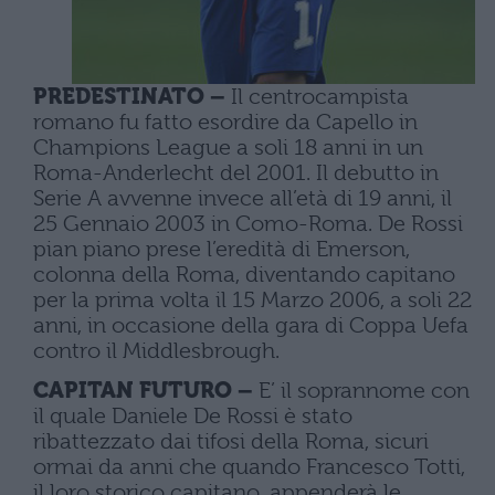
PREDESTINATO –
Il centrocampista
romano fu fatto esordire da Capello in
Champions League a soli 18 anni in un
Roma-Anderlecht del 2001. Il debutto in
Serie A avvenne invece all’età di 19 anni, il
25 Gennaio 2003 in Como-Roma. De Rossi
pian piano prese l’eredità di Emerson,
colonna della Roma, diventando capitano
per la prima volta il 15 Marzo 2006, a soli 22
anni, in occasione della gara di Coppa Uefa
contro il Middlesbrough.
CAPITAN FUTURO –
E’ il soprannome con
il quale Daniele De Rossi è stato
ribattezzato dai tifosi della Roma, sicuri
ormai da anni che quando Francesco Totti,
il loro storico capitano, appenderà le