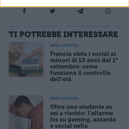
TI POTREBBE INTERESSARE
NEWS LIFESTYLE
Francia vieta i social ai
minori di 15 anni dal 1°
settembre: come
funziona il controllo
dell'età
NEWS LIFESTYLE
Oltre uno studente su
sei a rischio: l'allarme
Iss su gaming, azzardo
e social nella