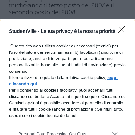
migliorando il terzo posto del 2007 e il
secondo posto del 2008.
POKER –
Lo scorso 6 aprile Messi ha
iscritto il proprio nome nella storia della
StudentVille -
La tua privacy è la nostra priorità
Champions League realizzando 4 reti
nell’incontro di quarti di finale disputato
Questo sito web utilizza cookie: a) necessari (tecnici) per
contro l’Arsenal al Camp Nou, terminato 4-
l'uso del sito e dei servizi annessi; b) facoltativi (analitici e di
1 per il Barcellona. Prima di lui altri cinque
profilazione, anche di terze parti, per mostrarti annunci
attaccanti erano riusciti nell’impresa, ma
personalizzati in base alle tue abitudini di navigazione) previo
nessuno di loro aveva mai realizzato un
consenso.
poker nella fase ad eliminazione diretta.
Il loro utilizzo è regolato dalla relativa cookie policy,
leggi
cliccando qui
.
MARADONA –
Messi è considerato l’erede
Per il consenso ai cookies facoltativi puoi accettarli tutti
naturale di Diego Armando Maradona, uno
cliccando sul bottone Accetta tutti qui di seguito. Cliccando su
dei più grandi calciatori della storia. Al “Pibe
Gestisci opzioni è possibile accedere al pannello di controllo
e rifiutare tutti i cookie (anche di profilazione); Se rifiuti tutto,
de Oro” viene accostato per le
userai solo i cookie tecnici di default.
caratteristiche fisiche, per la grande tecnica
individuale, per la facilità nel dribbling e per
l’utilizzo del piede mancino. Oggi
Personal Data Processing Opt Outs