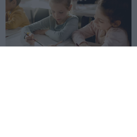
Nel 2025 l'Italia registra il minimo
storico di nascite dal dopoguerra:
355mila bambini, 50mila in meno
rispetto al 2020. Nel 2031 questo
calo avrà un impatto diretto sulle
classi della scuola primaria.
romolo