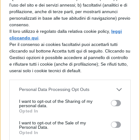
DLC esclusivo Amazon
contenente vari
l'uso del sito e dei servizi annessi; b) facoltativi (analitici e di
skin da utilizzare su diversi personaggi
profilazione, anche di terze parti, per mostrarti annunci
personalizzati in base alle tue abitudini di navigazione) previo
iconici della saga.
consenso.
Il loro utilizzo è regolato dalla relativa cookie policy,
leggi
[affiliate_generic type=”button”
cliccando qui
.
url=”https://www.amazon.it/dp/B09QT8FL
Per il consenso ai cookies facoltativi puoi accettarli tutti
cliccando sul bottone Accetta tutti qui di seguito. Cliccando su
NT” text=”Acquista Lego Star Wars: La Saga
Gestisci opzioni è possibile accedere al pannello di controllo
Degli Skywalker + DLC a 29,84€”]
e rifiutare tutti i cookie (anche di profilazione); Se rifiuti tutto,
userai solo i cookie tecnici di default.
Sia che siate amanti della saga di Guerre
Stellari, sia che siate fan di Lego e dei vari
Personal Data Processing Opt Outs
mondi ricreati a mattoncini,
non potrete
I want to opt-out of the Sharing of my
personal data.
farvi sfuggire
questa bellissima offerta!
Opted In
I want to opt-out of the Sale of my
Personal Data.
Opted In