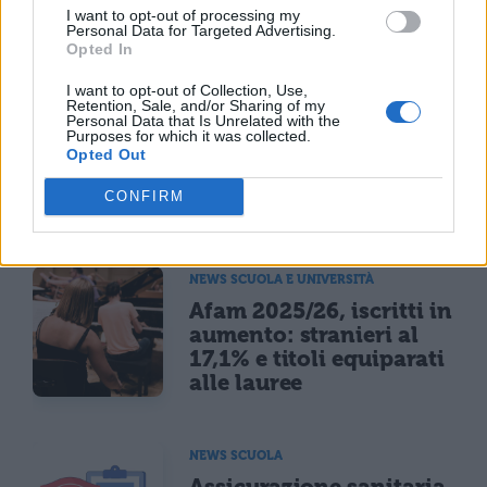
I want to opt-out of processing my
Personal Data for Targeted Advertising.
Opted In
TI POTREBBE INTERESSARE
I want to opt-out of Collection, Use,
NEWS SCUOLA
Retention, Sale, and/or Sharing of my
Personal Data that Is Unrelated with the
Scuola primaria 2031,
Purposes for which it was collected.
50mila iscritti in meno:
Opted Out
l'effetto del crollo
CONFIRM
demografico
NEWS SCUOLA E UNIVERSITÀ
Afam 2025/26, iscritti in
aumento: stranieri al
17,1% e titoli equiparati
alle lauree
NEWS SCUOLA
Assicurazione sanitaria