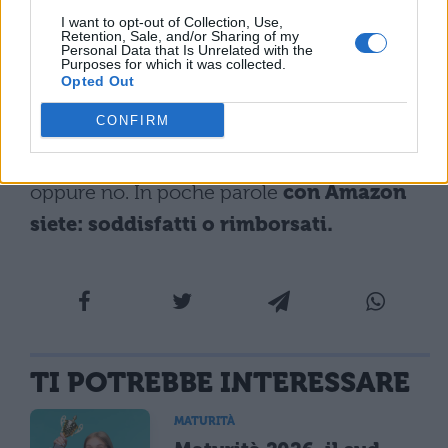
occasione ed
acquistatelo subito su
I want to opt-out of Collection, Use,
Amazon a soli 249,00 €,
uno sconto del
Retention, Sale, and/or Sharing of my
Personal Data that Is Unrelated with the
38% che non capita tutti i giorni.
Purposes for which it was collected.
Opted Out
Ricordatevi che con Amazon avete 30
CONFIRM
giorni di tempo dall’acquisto di un
prodotto, per decidere se volete fare il reso
oppure no. In poche parole
con Amazon
siete: soddisfatti o rimborsati.
TI POTREBBE INTERESSARE
MATURITÀ