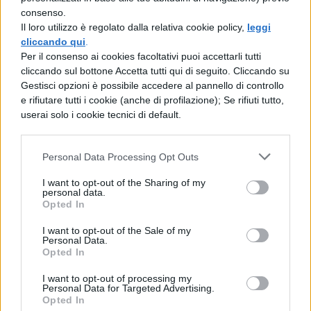
consenso.
Non solo potenza, ma anche tanta
Il loro utilizzo è regolato dalla relativa cookie policy,
leggi
cliccando qui
.
affidabilità con il programma “Affidabilità
Per il consenso ai cookies facoltativi puoi accettarli tutti
Garantita”, che in caso di guasto tecnico vi
cliccando sul bottone Accetta tutti qui di seguito. Cliccando su
Gestisci opzioni è possibile accedere al pannello di controllo
riparano il prodotto e ti rimborsano fino a
e rifiutare tutti i cookie (anche di profilazione); Se rifiuti tutto,
1.000€. Questo fa capire quanto l’azienda
userai solo i cookie tecnici di default.
sia sicura della qualità dei suoi prodotti e
questo non è un punto da sottovalutare.
Personal Data Processing Opt Outs
Inoltre a questa fascia di prezzo è
I want to opt-out of the Sharing of my
personal data.
difficilissimo trovare un tablet con un
Opted In
display del genere. Il
Lenovo Tab P11
è
I want to opt-out of the Sale of my
Personal Data.
perfetto per tutti gli universitari che nelle
Opted In
pause adorano guardare le loro serie TV o
I want to opt-out of processing my
film preferiti. Non fatevi scappare questa
Personal Data for Targeted Advertising.
Opted In