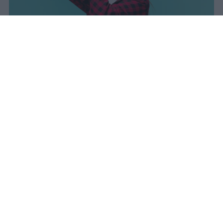
I dati ufficiali della Maturità 2026
rivelano una concentrazione di
eccellenze al sud, con Campania,
Puglia e Sicilia in testa. Cala
drasticamente la percentuale di voti
100.
sniro
Pubblicato il 7 ago 2026
Il Ministero dell’Istruzione e del Merito ha
diffuso i dati ufficiali sugli esiti degli esami