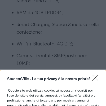
MicroSD fino a 1 TB;
RAM da 4GB LPDDR4;
Smart Charging Station 2 inclusa nella
confezione;
Wi-Fi + Bluetooth; 4G LTE;
Camera: frontale 8MP/posteriore
10MP;
StudentVille -
La tua privacy è la nostra priorità
Questo sito web utilizza cookie: a) necessari (tecnici) per
l'uso del sito e dei servizi annessi; b) facoltativi (analitici e di
profilazione, anche di terze parti, per mostrarti annunci
personalizzati in base alle tue abitudini di navigazione) previo