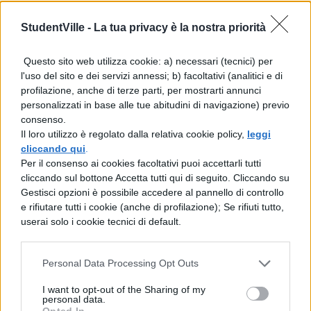
Per quanto riguarda in particolare l’opera di
StudentVille -
La tua privacy è la nostra priorità
Kandiskij, la collezione digitale è composta
Questo sito web utilizza cookie: a) necessari (tecnici) per
da 12 lavori che sono stati creati dal pittore
l'uso del sito e dei servizi annessi; b) facoltativi (analitici e di
russo o sono incentrati su di lui e la sua arte
profilazione, anche di terze parti, per mostrarti annunci
personalizzati in base alle tue abitudini di navigazione) previo
pittorica astrattista: il Guggenheim, infatti,
consenso.
ha la più grande collezione al mondo di
Il loro utilizzo è regolato dalla relativa cookie policy,
leggi
cliccando qui
.
quadri di Kandiskij, grazie ai lasciti personali
Per il consenso ai cookies facoltativi puoi accettarli tutti
del creatore del museo, Solomon R.
cliccando sul bottone Accetta tutti qui di seguito. Cliccando su
Gestisci opzioni è possibile accedere al pannello di controllo
Guggenheim.
e rifiutare tutti i cookie (anche di profilazione); Se rifiuti tutto,
userai solo i cookie tecnici di default.
Il Guggenheim, comunque, non è l’unico
museo da cui è possibile scaricare materiali
Personal Data Processing Opt Outs
gratuitamente: rimanendo a New York il
I want to opt-out of the Sharing of my
Metropolitan Museum of Art
ha messo a
personal data.
Opted In