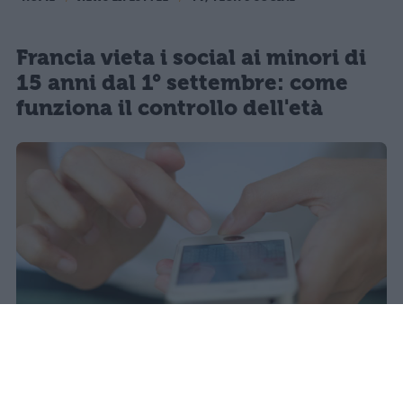
Francia vieta i social ai minori di
15 anni dal 1° settembre: come
funziona il controllo dell'età
Il 21 luglio la Francia ha approvato