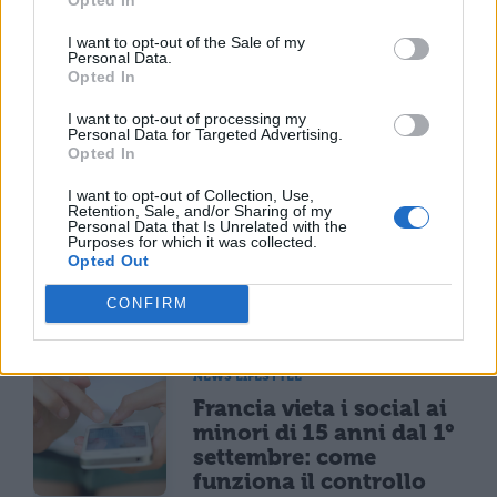
disposizione migliaia di suoi libri online,
I want to opt-out of the Sale of my
così come la biblioteca virtuale di
Getty,
Personal Data.
Opted In
lanciata nel 2014, conta 250 titoli pubblicati
I want to opt-out of processing my
dal museo, dal Getty Conservation Institute
Personal Data for Targeted Advertising.
Opted In
e dal Getty Research Institute.
I want to opt-out of Collection, Use,
Retention, Sale, and/or Sharing of my
Personal Data that Is Unrelated with the
Purposes for which it was collected.
Opted Out
CONFIRM
TI POTREBBE INTERESSARE
NEWS LIFESTYLE
Francia vieta i social ai
minori di 15 anni dal 1°
settembre: come
funziona il controllo