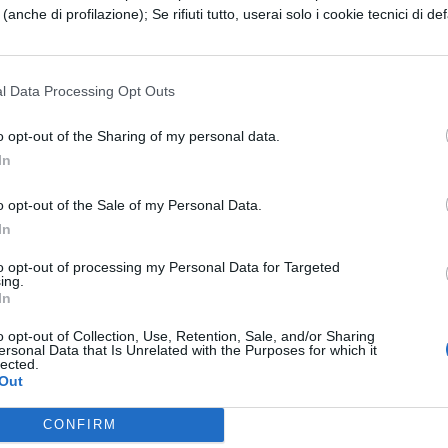
e (anche di profilazione); Se rifiuti tutto, userai solo i cookie tecnici di def
temi attraverso l’uso del programma Word? Vi ser
Power Point per preparare la tesina di maturità?
te attraverso il mezzo elettronico? Vi serve
l Data Processing Opt Outs
programma Excell, per realizzare calcoli e
o opt-out of the Sharing of my personal data.
ta a queste domande è sì, siete approdati all’esam
In
vi renderà abili nel gestire il personal computer e
o opt-out of the Sale of my Personal Data.
vità che vi vengono quotidianamente richieste a
In
na serie di prove che vertono sui seguenti
to opt-out of processing my Personal Data for Targeted
ing.
In
o opt-out of Collection, Use, Retention, Sale, and/or Sharing
ersonal Data that Is Unrelated with the Purposes for which it
e dei file
lected.
Out
CONFIRM