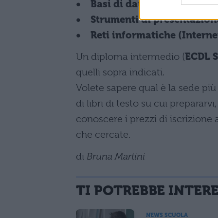
• Basi di dati
• Strumenti di presentazion
• Reti informatiche (Internet
Un diploma intermedio (
ECDL S
quelli sopra indicati.
Volete sapere qual è la sede più
di libri di testo su cui prepararv
conoscere i prezzi di iscrizione ai
che cercate.
di
Bruna Martini
TI POTREBBE INTER
NEWS SCUOLA