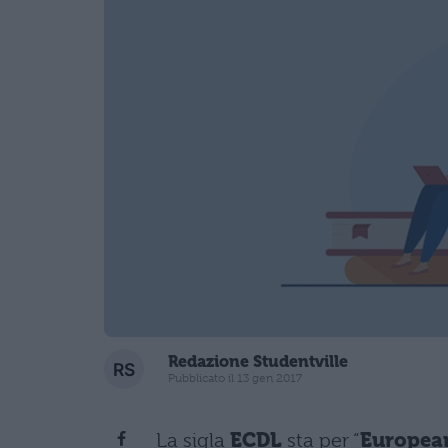
Redazione Studentville
Pubblicato il 13 gen 2017
La sigla
ECDL
sta per “
European