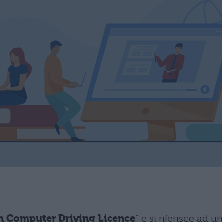
 Computer Driving Licence
” e si riferisce ad u