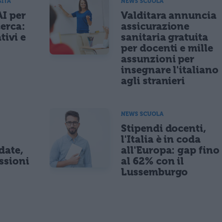
SITÀ
NEWS SCUOLA
AI per
Valditara annuncia
cerca:
assicurazione
tivi e
sanitaria gratuita
per docenti e mille
assunzioni per
insegnare l'italiano
agli stranieri
NEWS SCUOLA
Stipendi docenti,
l'Italia è in coda
date,
all'Europa: gap fino
ssioni
al 62% con il
Lussemburgo