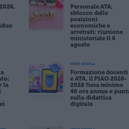
 2026,
Personale ATA,
sblocco delle
posizioni
siduo
economiche e
arretrati: riunione
ministeriale il 6
agosto
NEWS SCUOLA
 a
Formazione docenti
ato:
e ATA, il PIAO 2026-
r la
2028 fissa minimo
i
40 ore annue e punt
sulla didattica
ei
digitale