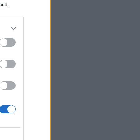
ault.
ve
e