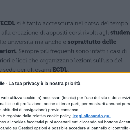
’
ECDL
si è tanto accresciuta nel corso del tempo
alla creazione di appositi corsi rivolti agli
studen
lle università ma anche e
soprattutto delle
eriori
. Sempre più frequenti sono infatti i casi di
eriori e licei che organizzano lezioni sull’uso del
e sede per gli esami
ECDL
.
g Licence
si distingue in tre livelli, ciascuno dei
le -
La tua privacy è la nostra priorità
o di padronanza, conoscenza e dimestichezza del
web utilizza cookie: a) necessari (tecnici) per l'uso del sito e dei serviz
 tratta dei livelli
Core, Advanced e Specialise
analitici e di profilazione, anche di terze parti, per mostrarti annunci pers
 gli studenti delle scuole medie superiori sono
e abitudini di navigazione) previo consenso.
zzo è regolato dalla relativa cookie policy,
leggi cliccando qui
.
 Si tratta di una certificazione di base, che segnal
so ai cookies facoltativi puoi accettarli tutti cliccando sul bottone Accetta
ccando su Gestisci opzioni è possibile accedere al pannello di controllo e
bilità fondamentali e minime per lavorare con un