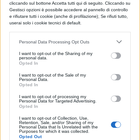
questo si è espresso il produttore
cliccando sul bottone Accetta tutti qui di seguito. Cliccando su
Gestisci opzioni è possibile accedere al pannello di controllo
Domenico Procacci
della Fandango, “
Tutto
e rifiutare tutti i cookie (anche di profilazione); Se rifiuti tutto,
userai solo i cookie tecnici di default.
il cast è in preallarme. La sceneggiatura sarà
finita la prossima setti
mana e in quel
Personal Data Processing Opt Outs
momento
I want to opt-out of the Sharing of my
si vedrà
personal data.
Opted In
meglio
”.
I want to opt-out of the Sale of my
Alcune
Personal Data.
Opted In
voci
I want to opt-out of processing my
affermano
Personal Data for Targeted Advertising.
Opted In
che, esclusa la presenza di
Martina Stella
,
Stefania Sandrelli
I want to opt-out of Collection, Use,
,
Giorgio Pasotti
,
Retention, Sale, and/or Sharing of my
Personal Data that Is Unrelated with the
Claudio Santamaria
,
Sabrina
Purposes for which it was collected.
Opted Out
Impacciatore
,
Pierfrancesco Favino
e