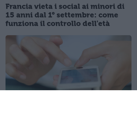
Francia vieta i social ai minori di
15 anni dal 1° settembre: come
funziona il controllo dell'età
Il 21 luglio la Francia ha approvato
una legge che vieta ai minori di
quindici anni l'accesso ai social