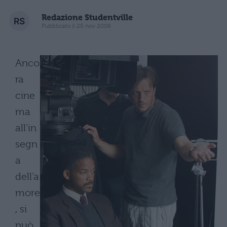
Redazione Studentville
Pubblicato il 25 nov 2008
Anco
ra
cine
ma
all’in
segn
a
dell’a
more
, si
può