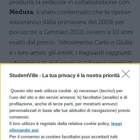
produrrà la pellicola in collaborazione con
Medusa
, è stato confermato che le riprese
inizieranno dalla primavera del 2009, per
poi uscire a Gennaio 2010, ovvero a 10 anni
esatti dal primo: “
ritroveremo Carlo e Giulia
e i loro amici, gli errori, i traguardi raggiunti,
i desideri e le delusioni ce li hanno cambi
ati
e
li han
no trasformati in adulti dai ragazzi
StudentVille -
La tua privacy è la nostra priorità
che non volevano crescere.
” Numerose
Questo sito web utilizza cookie: a) necessari (tecnici) per
sono i dubbi e le domande riguardo il
l'uso del sito e dei servizi annessi; b) facoltativi (analitici e di
progetto, di cui Muccino sarà
profilazione, anche di terze parti, per mostrarti annunci
personalizzati in base alle tue abitudini di navigazione) previo
sceneggiatore e regista, in primis quelle sul
consenso.
cast: vista la trama, infatti, ci si aspetta un
Il loro utilizzo è regolato dalla relativa cookie policy,
leggi
cliccando qui
.
ritorno degli interpreti originali, ma su
Per il consenso ai cookies facoltativi puoi accettarli tutti