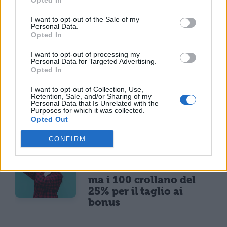
Opted In
I want to opt-out of the Sale of my
Personal Data.
Opted In
I want to opt-out of processing my
Personal Data for Targeted Advertising.
Opted In
I want to opt-out of Collection, Use,
Retention, Sale, and/or Sharing of my
Personal Data that Is Unrelated with the
Purposes for which it was collected.
TI POTREBBE INTERESSARE
Opted Out
CONFIRM
MATURITÀ
Maturità 2026, il sud
domina con 14.123 lodi
ma i 100 crollano del
25% per il taglio ai
bonus