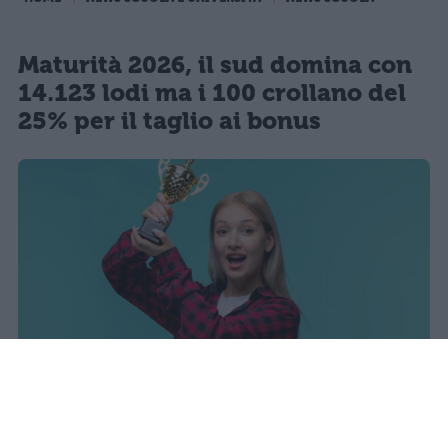
Maturità 2026, il sud domina con
14.123 lodi ma i 100 crollano del
25% per il taglio ai bonus
I dati ufficiali della Maturità 2026