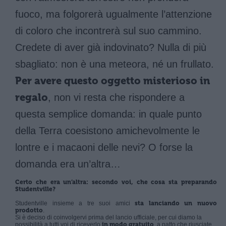
fuoco, ma folgorerà ugualmente l’attenzione
di coloro che incontrerà sul suo cammino.
Credete di aver già indovinato? Nulla di più
sbagliato: non è una meteora, né un frullato.
Per avere questo oggetto misterioso in
regalo
, non vi resta che rispondere a
questa semplice domanda: in quale punto
della Terra coesistono amichevolmente le
lontre e i macaoni delle nevi? O forse la
domanda era un’altra…
Certo che era un’altra: secondo voi, che cosa sta preparando
Studentville?
Studentville insieme a tre suoi amici
sta lanciando un nuovo
prodotto
.
Si è deciso di coinvolgervi prima del lancio ufficiale, per cui diamo la
possibilità a tutti voi di riceverlo
in modo gratuito
, a patto che riusciate