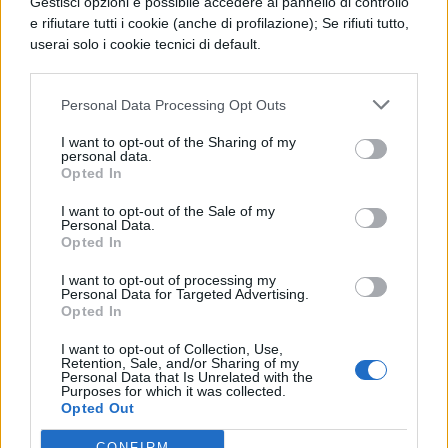
Gestisci opzioni è possibile accedere al pannello di controllo
e rifiutare tutti i cookie (anche di profilazione); Se rifiuti tutto,
userai solo i cookie tecnici di default.
Personal Data Processing Opt Outs
TI POTREBBE INTERESSARE
I want to opt-out of the Sharing of my
personal data.
Opted In
NEWS SCUOLA
Carta docente 2026,
I want to opt-out of the Sale of my
blocco del 31 agosto:
Personal Data.
Opted In
come spendere il
residuo prima della
I want to opt-out of processing my
scadenza
Personal Data for Targeted Advertising.
Opted In
I want to opt-out of Collection, Use,
NEWS SCUOLA
Retention, Sale, and/or Sharing of my
Personal Data that Is Unrelated with the
Personale ATA, sblocco
Purposes for which it was collected.
delle posizioni
Opted Out
economiche e arretrati:
CONFIRM