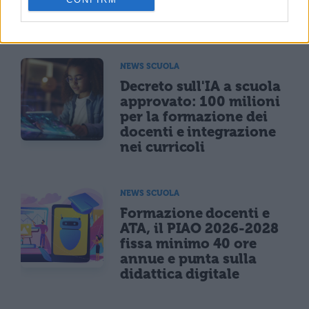
riunione ministeriale il
6 agosto
NEWS SCUOLA
Decreto sull'IA a scuola
approvato: 100 milioni
per la formazione dei
docenti e integrazione
nei curricoli
NEWS SCUOLA
Formazione docenti e
ATA, il PIAO 2026-2028
fissa minimo 40 ore
annue e punta sulla
didattica digitale