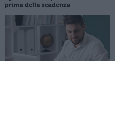
prima della scadenza
La carta docente 2026 resta bloccata
dal 31 agosto con data di sblocco
incerta. Il residuo deve essere speso
entro questa scadenza o andrà perso
definitivamente.