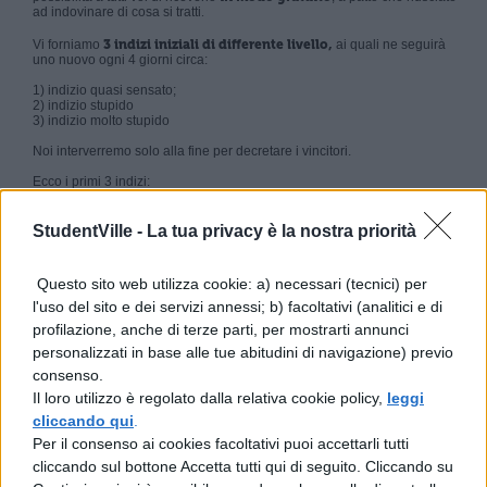
ad indovinare di cosa si tratti
.
Vi forniamo
3 indizi iniziali di differente livello,
ai quali ne seguirà
uno nuovo ogni 4 giorni circa:
1) indizio quasi sensato;
2) indizio stupido
3) indizio molto stupido
Noi interverremo solo alla fine per decretare i vincitori.
Ecco i primi 3 indizi:
– nella sua vita precedente era un frassino
– può essere usato come fermaporta
StudentVille -
La tua privacy è la nostra priorità
– pesa quanto un koala di 6 mesi
Indizi aggiuntivi:
Questo sito web utilizza cookie: a) necessari (tecnici) per
l'uso del sito e dei servizi annessi; b) facoltativi (analitici e di
– va in letargo a giugno
– è un oggetto talmente versatile che può essere usato per progetti di
profilazione, anche di terze parti, per mostrarti annunci
ingegneria aeronautica
personalizzati in base alle tue abitudini di navigazione) previo
Attualmente o
gni persona può dare tre risposte
, col prossimo indizio
consenso.
scenderanno a 2
e così via per ogni nuovo indizio
.
Il loro utilizzo è regolato dalla relativa cookie policy,
leggi
Per partecipare, accedete alla seguente discussione sul forum:
cliccando qui
.
Cosa sta preparando Studentville.it?
Per il consenso ai cookies facoltativi puoi accettarli tutti
Indovina e vinci!
cliccando sul bottone Accetta tutti qui di seguito. Cliccando su