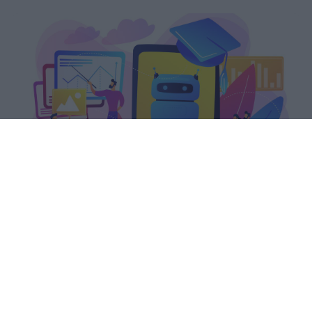
Il PIAO 2026-2028 del Ministero
dell'Istruzione colloca la formazione
continua tra le priorità strategiche,
garantendo a docenti e ATA almeno
40 ore annue.