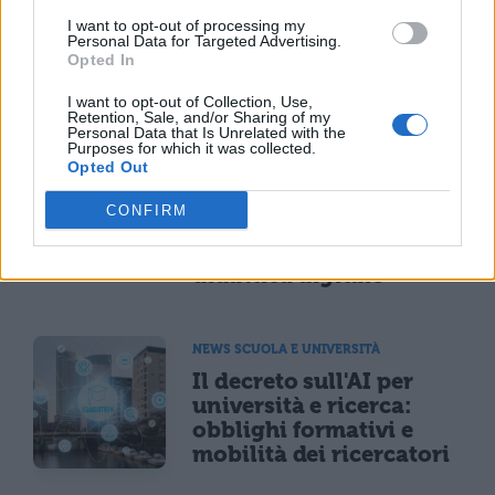
I want to opt-out of processing my
Personal Data for Targeted Advertising.
Opted In
TI POTREBBE INTERESSARE
I want to opt-out of Collection, Use,
Retention, Sale, and/or Sharing of my
Personal Data that Is Unrelated with the
NEWS SCUOLA
Purposes for which it was collected.
Opted Out
Formazione docenti e
ATA, il PIAO 2026-2028
CONFIRM
fissa minimo 40 ore
annue e punta sulla
didattica digitale
NEWS SCUOLA E UNIVERSITÀ
Il decreto sull'AI per
università e ricerca:
obblighi formativi e
mobilità dei ricercatori