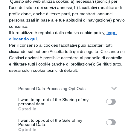
Questo sito web utilizza cookie: a) necessari (tecnici) per
però Heather, giunta al quarto di nove cicli
l'uso del sito e dei servizi annessi; b) facoltativi (analitici e di
profilazione, anche di terze parti, per mostrarti annunci
di chemioterapia "Sono una di quelle che
personalizzati in base alle tue abitudini di navigazione) previo
lascia le feste per ultima. Quindi sono
consenso.
Il loro utilizzo è regolato dalla relativa cookie policy,
leggi
pronta alla battaglia".
cliccando qui
.
Per il consenso ai cookies facoltativi puoi accettarli tutti
"Ogni lettera che riuscirò a consegnare a
cliccando sul bottone Accetta tutti qui di seguito. Cliccando su
Brianna personalmente sarà una vittoria",
Gestisci opzioni è possibile accedere al pannello di controllo
e rifiutare tutti i cookie (anche di profilazione); Se rifiuti tutto,
ha dichiarato Heather "In questi giorni sto
userai solo i cookie tecnici di default.
facendo il giro delle cartolerie. Ogni busta
ha un colore differente. Starà a lei decidere
Personal Data Processing Opt Outs
se leggerle o no, di certo contiene parole
I want to opt-out of the Sharing of my
personal data.
che le direi se fossi con lei in quel
Opted In
momento".
I want to opt-out of the Sale of my
Personal Data.
Opted In