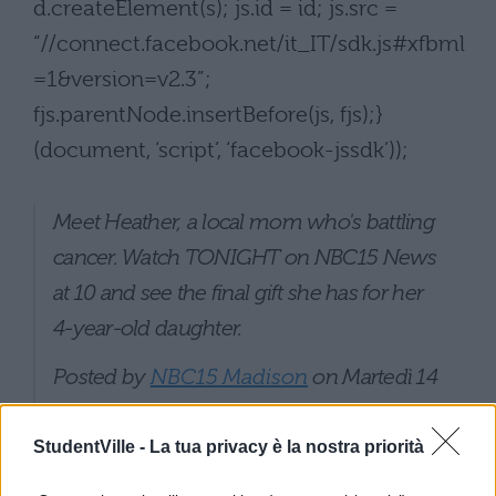
d.createElement(s); js.id = id; js.src =
“//connect.facebook.net/it_IT/sdk.js#xfbml
=1&version=v2.3”;
fjs.parentNode.insertBefore(js, fjs);}
(document, ‘script’, ‘facebook-jssdk’));
Meet Heather, a local mom who's battling
cancer. Watch TONIGHT on NBC15 News
at 10 and see the final gift she has for her
4-year-old daughter.
Posted by
NBC15 Madison
on Martedì 14
luglio 2015
StudentVille -
La tua privacy è la nostra priorità
"Ma non mi do certo per vinta", ha aggiunto