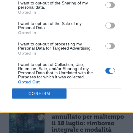
Francia vieta i social ai
I want to opt-out of the Sharing of my
minori di 15 anni dal 1°
personal data.
Opted In
settembre: come
funziona il controllo
I want to opt-out of the Sale of my
dell'età
Personal Data.
Opted In
I want to opt-out of processing my
NEWS LIFESTYLE
Personal Data for Targeted Advertising.
Opted In
Oltre uno studente su
sei a rischio: l'allarme
I want to opt-out of Collection, Use,
Iss su gaming, azzardo
Retention, Sale, and/or Sharing of my
Personal Data that Is Unrelated with the
e social nella
Purposes for which it was collected.
generazione Z
Opted Out
CONFIRM
CONCERTI & SCALETTE
Bad Bunny, concerto
annullato per maltempo
il 18 luglio: rimborso
integrale e modalità