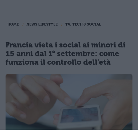
HOME
NEWS LIFESTYLE
TV, TECH & SOCIAL
Francia vieta i social ai minori di
15 anni dal 1° settembre: come
funziona il controllo dell'età