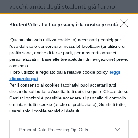
vecchi amici degli studenti, già l'anno
scorso hanno portatato fortuna ad oltre
105
StudentVille -
La tua privacy è la nostra priorità
mila maturandi
, che ne dalla maturità ne
sono usciti vivi!
Questo sito web utilizza cookie: a) necessari (tecnici) per
l'uso del sito e dei servizi annessi; b) facoltativi (analitici e di
Cosa state aspettando? Guardate, mettete
profilazione, anche di terze parti, per mostrarti annunci
un like, condividete, e poi
tornate a
personalizzati in base alle tue abitudini di navigazione) previo
consenso.
studiare
!
Il loro utilizzo è regolato dalla relativa cookie policy,
leggi
cliccando qui
.
Per il consenso ai cookies facoltativi puoi accettarli tutti
cliccando sul bottone Accetta tutti qui di seguito. Cliccando su
Gestisci opzioni è possibile accedere al pannello di controllo
e rifiutare tutti i cookie (anche di profilazione); Se rifiuti tutto,
userai solo i cookie tecnici di default.
TI POTREBBE INTERESSARE
Personal Data Processing Opt Outs
NEWS LIFESTYLE