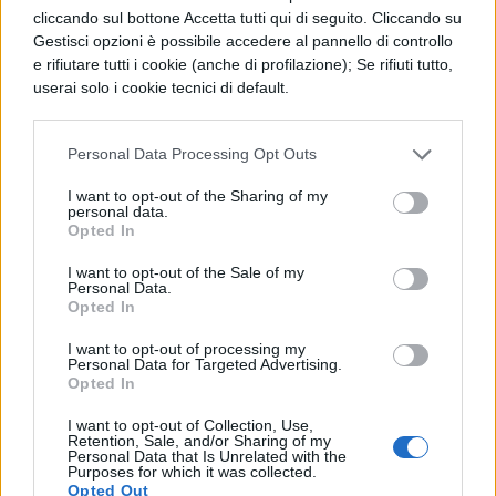
cliccando sul bottone Accetta tutti qui di seguito. Cliccando su
scritte e la
Gestisci opzioni è possibile accedere al pannello di controllo
pubblicazione degli esiti degli scritti
e rifiutare tutti i cookie (anche di profilazione); Se rifiuti tutto,
userai solo i cookie tecnici di default.
Come detto sopra, la sessione straordinaria
è prevista solo per chi, in presenza di cause
Personal Data Processing Opt Outs
di forza maggiore – ad esempio una grave
I want to opt-out of the Sharing of my
personal data.
malattia o un’emergenza familiare – non
Opted In
abbia potuto affrontare gli Esami di stato.
I want to opt-out of the Sale of my
Personal Data.
Nel caso in cui non ci sia presentati alle
Opted In
prove scritte, ed in assenza di una
I want to opt-out of processing my
Personal Data for Targeted Advertising.
giustificazione valida, lo studente avrà la
Opted In
possibilità di prendere parte alla prova
I want to opt-out of Collection, Use,
suppletiva. In sostanza, quindi, l’assenza ad
Retention, Sale, and/or Sharing of my
Personal Data that Is Unrelated with the
una prova scritta non porta
Purposes for which it was collected.
Opted Out