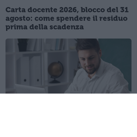
Carta docente 2026, blocco del 31
agosto: come spendere il residuo
prima della scadenza
sniro
Pubblicato il 6 ago 2026