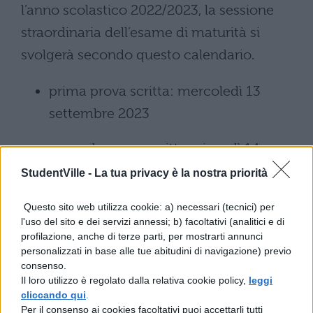
l’anno scolastico 2022/2023, la sessione
straordinaria dell’esame di maturità si
svolgerà secondo questo calendario.
prima prova scritta: mercoledì 13
settembre 2023
seconda prova scritta: giovedì 14
settembre 2023
StudentVille -
La tua privacy è la nostra priorità
terza prova scritta prevista per gli
Questo sito web utilizza cookie: a) necessari (tecnici) per
l'uso del sito e dei servizi annessi; b) facoltativi (analitici e di
specifici indirizzi di studio: mercoledì
profilazione, anche di terze parti, per mostrarti annunci
20 settembre 2023
personalizzati in base alle tue abitudini di navigazione) previo
consenso.
Il loro utilizzo è regolato dalla relativa cookie policy,
leggi
colloqui: dopo la correzione e la
cliccando qui
.
valutazione degli elaborati delle prove
Per il consenso ai cookies facoltativi puoi accettarli tutti