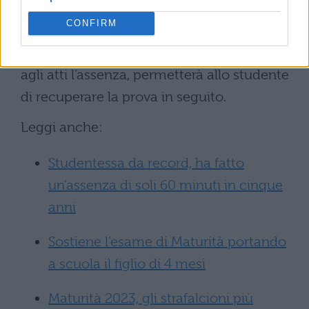
automaticamente alla bocciatura, a meno
CONFIRM
che non sia immotivata. Stessa cosa per
l’orale. La commissione, dopo aver riportato
agli atti l’assenza, permetterà allo studente
di recuperare la prova in seguito.
Leggi anche:
Studentessa da record, ha fatto
un’assenza di soli 60 minuti in cinque
anni
Sostiene l’esame di Maturità portando
a scuola il figlio di 4 mesi
Maturità 2023, gli strafalcioni più