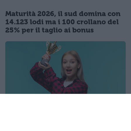
Maturità 2026, il sud domina con
14.123 lodi ma i 100 crollano del
25% per il taglio ai bonus
I dati ufficiali della Maturità 2026
rivelano una concentrazione di