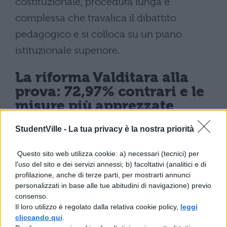
costituzionale, procedura lunga e
complessa che travalica il dibattito
pedagogico e si colloca su un piano
istituzionale superiore.
La riforma Valditara alla
prova: 72,97% contrari e le
misure più apprezzate
StudentVille -
La tua privacy è la nostra priorità
Il giudizio sulla riforma è netto:
297
docenti su 407 (il 72,97%, sette su dieci)
Questo sito web utilizza cookie: a) necessari (tecnici) per
bocciano le modifiche introdotte dal
l'uso del sito e dei servizi annessi; b) facoltativi (analitici e di
profilazione, anche di terze parti, per mostrarti annunci
ministro Valditara.
La novità normativa è
personalizzati in base alle tue abitudini di navigazione) previo
contenuta nel
decreto legge n. 127
del 9
consenso.
Il loro utilizzo è regolato dalla relativa cookie policy,
leggi
settembre, denominato
DL Maturità
,
cliccando qui
.