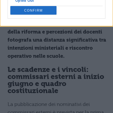
Opted Out
colloquio
, individuate dal ministero già a
CONFIRM
gennaio.
L’ampio distacco tra obiettivi dichiarati
della riforma e percezioni dei docenti
fotografa una distanza significativa tra
intenzioni ministeriali e riscontro
operativo nelle scuole.
Le scadenze e i vincoli:
commissari esterni a inizio
giugno e quadro
costituzionale
La pubblicazione dei nominativi dei
commissari esterni è prevista per la prima