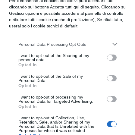
Per il consenso ai cookies facoltativi puoi accettarli tutti
convertito in legge il 28 ottobre scorso alla
cliccando sul bottone Accetta tutti qui di seguito. Cliccando su
Camera. La
Maturità 2026
rappresenta la
Gestisci opzioni è possibile accedere al pannello di controllo
e rifiutare tutti i cookie (anche di profilazione); Se rifiuti tutto,
prima applicazione concreta di queste
userai solo i cookie tecnici di default.
modifiche.
Tuttavia, il sondaggio evidenzia come
Personal Data Processing Opt Outs
alcuni aspetti specifici della riforma
I want to opt-out of the Sharing of my
personal data.
vengano accolti con maggiore favore.
Opted In
L’
eliminazione del documento finale al
I want to opt-out of the Sale of my
Personal Data.
colloquio
risulta l’elemento più
Opted In
apprezzato, seguita dall’
obbligo di
I want to opt-out of processing my
svolgere il colloquio
e dalla
riduzione
Personal Data for Targeted Advertising.
Opted In
del numero dei commissari
. All’ultimo
I want to opt-out of Collection, Use,
posto nelle preferenze figura l’istituzione
Retention, Sale, and/or Sharing of my
Personal Data that Is Unrelated with the
delle
quattro materie da portare al
Purposes for which it was collected.