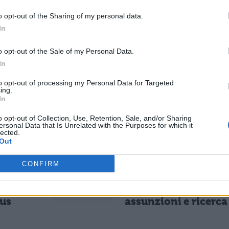
o opt-out of the Sharing of my personal data.
In
ministro del Governo Berlusconi.
o opt-out of the Sale of my Personal Data.
In
to opt-out of processing my Personal Data for Targeted
ing.
In
ESSARE
o opt-out of Collection, Use, Retention, Sale, and/or Sharing
ersonal Data that Is Unrelated with the Purposes for which it
lected.
Out
NEWS SCUOLA E UNIVERSITÀ
il sud
Programma Rita Lev
CONFIRM
.123
Montalcini, 54
vincitori selezionati
5% per
25,5 milioni per
nus
assunzioni e ricerca