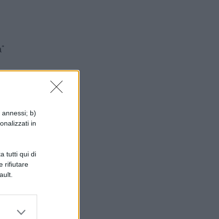
"
i annessi; b)
onalizzati in
 tutti qui di
 rifiutare
ault.