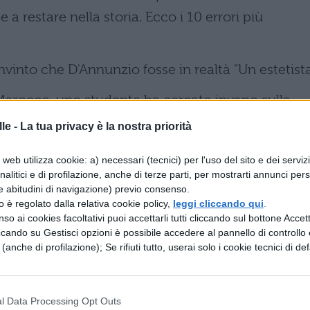
a restare nella storia. Ecco i 10 errori più
vinto che D'Annunzio fosse in realtà "Un estetista
 Marocco, uno studente ha cercato invano sulla
le -
La tua privacy è la nostra priorità
ano più famoso è il Vaticano.
web utilizza cookie: a) necessari (tecnici) per l'uso del sito e dei serviz
analitici e di profilazione, anche di terze parti, per mostrarti annunci pers
 stata una organizzazione terroristica.
e abitudini di navigazione) previo consenso.
zzo è regolato dalla relativa cookie policy,
leggi cliccando qui
.
 pirandello? Il Fu Mattia Bazar.
so ai cookies facoltativi puoi accettarli tutti cliccando sul bottone Accetta
ccando su Gestisci opzioni è possibile accedere al pannello di controllo e
ino.
e (anche di profilazione); Se rifiuti tutto, userai solo i cookie tecnici di def
onda guerra mondiale fu lo sbarco in Lombardia.
l Data Processing Opt Outs
ito le loro bombe atomiche su Hiroshima e Mon