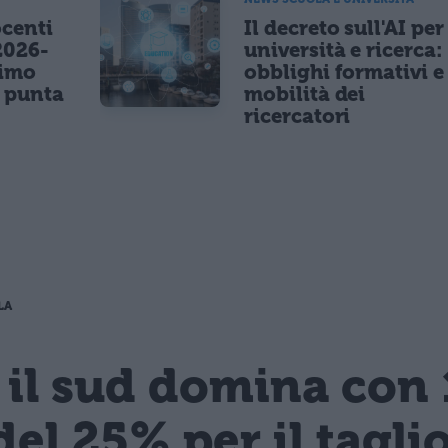
centi
Il decreto sull'AI per
2026-
università e ricerca:
nimo
obblighi formativi e
e punta
mobilità dei
ricercatori
LA
 il sud domina con 
del 25% per il tagli