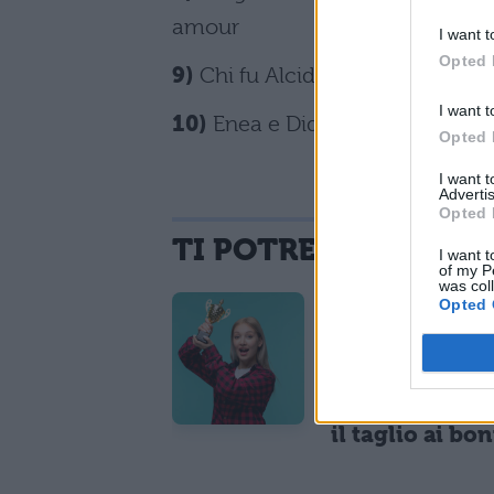
amour
I want t
Opted 
9)
Chi fu Alcide De Gasperi? Un 
I want t
10)
Enea e Didone? Due donne!
Opted 
I want 
Advertis
Opted 
TI POTREBBE INTER
I want t
of my P
was col
Opted 
MATURITÀ
Maturità 2026, 
domina con 14
lodi ma i 100
crollano del 2
il taglio ai bo