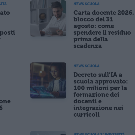
SITÀ
NEWS SCUOLA
tato
Carta docente 2026,
blocco del 31
agosto: come
posti
spendere il residuo
r
prima della
scadenza
NEWS SCUOLA
,
Decreto sull'IA a
scuola approvato:
100 milioni per la
formazione dei
ione
docenti e
6
integrazione nei
curricoli
NEWS SCUOLA E UNIVERSITÀ