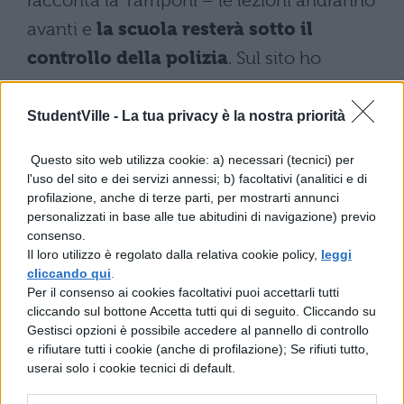
racconta la Tamponi – le lezioni andranno
avanti e
la scuola resterà sotto il
controllo della polizia
. Sul sito ho
pubblicato una lettera per le famiglie per
non creare allarmismi. E' l'unica risposta
StudentVille -
La tua privacy è la nostra priorità
possibile a quelle minacce”. Ancora una
Questo sito web utilizza cookie: a) necessari (tecnici) per
volta, dunque, il mondo della scuola ha
l'uso del sito e dei servizi annessi; b) facoltativi (analitici e di
profilazione, anche di terze parti, per mostrarti annunci
risposto con l’unica arma a disposizione: il
personalizzati in base alle tue abitudini di navigazione) previo
coraggio. La determinazione. La voglia di
consenso.
Il loro utilizzo è regolato dalla relativa cookie policy,
leggi
un mondo migliore. Certo, qualcuno fra i
cliccando qui
.
genitori si è precipitato a scuola per portar
Per il consenso ai cookies facoltativi puoi accettarli tutti
cliccando sul bottone Accetta tutti qui di seguito. Cliccando su
via i propri figli, ma si è trattato di una
Gestisci opzioni è possibile accedere al pannello di controllo
minoranza. Gli altri sono rimasti e
e rifiutare tutti i cookie (anche di profilazione); Se rifiuti tutto,
userai solo i cookie tecnici di default.
rimarranno al loro posto. Chi può aver