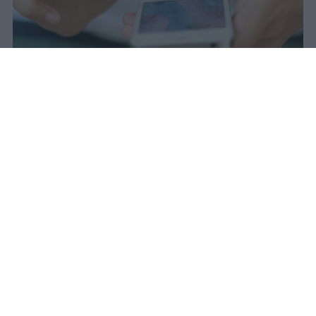
Il 21 luglio la Francia ha approvato
una legge che vieta ai minori di
quindici anni l'accesso ai social
network, in vigore dal 1° settembre.
Redazione Studentville
Pubblicato il 29 lug 2026
Il 21 luglio la Francia ha approvato una
legge che
vieta ai minori di quindici
anni l’accesso ai servizi di social