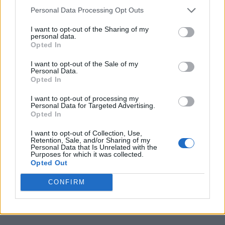
mandato un simile, deplorevole
Personal Data Processing Opt Outs
messaggio? Un mitomane, un fanatico, un
I want to opt-out of the Sharing of my
criminale? Di certo, qualcuno che aveva
personal data.
Opted In
l’obiettivo di seminare il panico. La polizia
gli sta dando la caccia, anche se prenderlo
I want to opt-out of the Sale of my
Personal Data.
non sarà facile. Esaltare il potere mafioso e
Opted In
“usare” la morte di Melissa sono due cose
I want to opt-out of processing my
Personal Data for Targeted Advertising.
che non conoscono giustificazione. Ma
Opted In
l’importante è non mollare, i giovani – per
I want to opt-out of Collection, Use,
Retention, Sale, and/or Sharing of my
fortuna – non hanno alcuna intenzione di
Personal Data that Is Unrelated with the
Purposes for which it was collected.
farlo.
Opted Out
CONFIRM