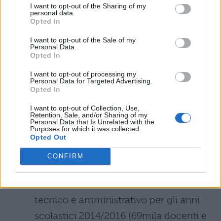
nel frattempo, nelle regioni in cui i
I want to opt-out of the Sharing of my
personal data.
precedenti concorsi per dirigenti
Opted In
scolastici non si sono ancora conclusi,
I want to opt-out of the Sale of my
Personal Data.
per garantire il regolare avvio dell’anno
Opted In
scolastico, saranno assegnati incarichi
I want to opt-out of processing my
temporanei di presidenza a reggenti,
Personal Data for Targeted Advertising.
Opted In
assistiti da docenti incaricati. Questi
I want to opt-out of Collection, Use,
ultimi saranno esonerati
Retention, Sale, and/or Sharing of my
Personal Data that Is Unrelated with the
dall’insegnamento;
Purposes for which it was collected.
Opted Out
sarà definito un piano triennale di
CONFIRM
immissioni in ruolo del personale
docente, educativo ed ATA- Ausiliario
tecnico e amministrativo per gli anni
scolastici 2014/2016 (69mila docenti e