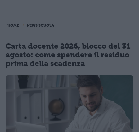
HOME
NEWS SCUOLA
Carta docente 2026, blocco del 31
agosto: come spendere il residuo
prima della scadenza