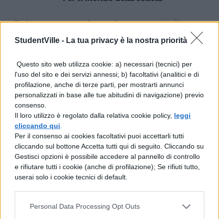
Il decreto prevede anche una serie di
interventi che mirano a dare continuità al
StudentVille -
La tua privacy è la nostra priorità
servizio scolastico, incrementano
Questo sito web utilizza cookie: a) necessari (tecnici) per
l’insegnamento di sostegno e rendono più
l'uso del sito e dei servizi annessi; b) facoltativi (analitici e di
profilazione, anche di terze parti, per mostrarti annunci
facile la ristrutturazione delle scuole.
personalizzati in base alle tue abitudini di navigazione) previo
consenso.
Continuità del servizio scolastico
Il loro utilizzo è regolato dalla relativa cookie policy,
leggi
cliccando qui
.
Cambia la procedura di assunzione
Per il consenso ai cookies facoltativi puoi accettarli tutti
cliccando sul bottone Accetta tutti qui di seguito. Cliccando su
dei dirigenti scolastici: saranno
Gestisci opzioni è possibile accedere al pannello di controllo
selezionati annualmente attraverso un
e rifiutare tutti i cookie (anche di profilazione); Se rifiuti tutto,
userai solo i cookie tecnici di default.
corso-concorso di formazione della
Scuola Nazionale dell’Amministrazione;
Personal Data Processing Opt Outs