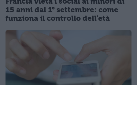
Francia vieta i social ai minori di
15 anni dal 1° settembre: come
funziona il controllo dell'età
Il 21 luglio la Francia ha approvato
una legge che vieta ai minori di
quindici anni l'accesso ai social