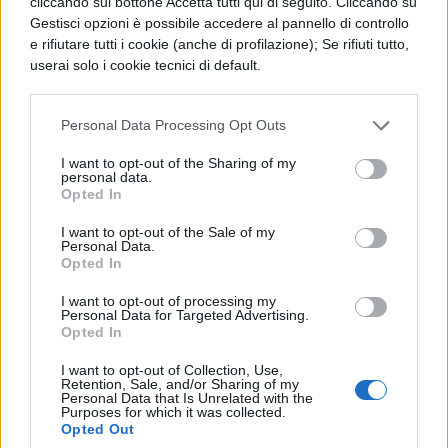
cliccando sul bottone Accetta tutti qui di seguito. Cliccando su
Gestisci opzioni è possibile accedere al pannello di controllo
e rifiutare tutti i cookie (anche di profilazione); Se rifiuti tutto,
userai solo i cookie tecnici di default.
Personal Data Processing Opt Outs
I want to opt-out of the Sharing of my
personal data.
Opted In
I want to opt-out of the Sale of my
TI POTREBBE INTERESSARE
Personal Data.
Opted In
NEWS LIFESTYLE
I want to opt-out of processing my
Francia vieta i social ai
Personal Data for Targeted Advertising.
minori di 15 anni dal 1°
Opted In
settembre: come
I want to opt-out of Collection, Use,
funziona il controllo
Retention, Sale, and/or Sharing of my
dell'età
Personal Data that Is Unrelated with the
Purposes for which it was collected.
Opted Out