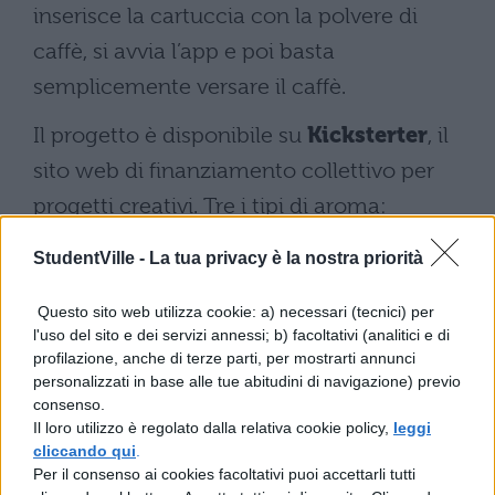
inserisce la cartuccia con la polvere di
caffè, si avvia l’app e poi basta
semplicemente versare il caffè.
Il progetto è disponibile su
Kicksterter
, il
sito web di finanziamento collettivo per
progetti creativi. Tre i tipi di aroma:
classico, tostato e arabica. La cialda è stata
StudentVille -
La tua privacy è la nostra priorità
progettata con un materiale interno che è
capace di conservare il prodotto per
Questo sito web utilizza cookie: a) necessari (tecnici) per
l'uso del sito e dei servizi annessi; b) facoltativi (analitici e di
almeno tre mesi.
profilazione, anche di terze parti, per mostrarti annunci
personalizzati in base alle tue abitudini di navigazione) previo
consenso.
Il loro utilizzo è regolato dalla relativa cookie policy,
leggi
cliccando qui
.
Per il consenso ai cookies facoltativi puoi accettarli tutti