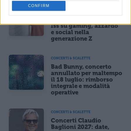
NEWS LIFESTYLE
CONFIRM
Oltre uno studente su
sei a rischio: l'allarme
Iss su gaming, azzardo
e social nella
generazione Z
CONCERTI & SCALETTE
Bad Bunny, concerto
annullato per maltempo
il 18 luglio: rimborso
integrale e modalità
operative
CONCERTI & SCALETTE
Concerti Claudio
Baglioni 2027: date,