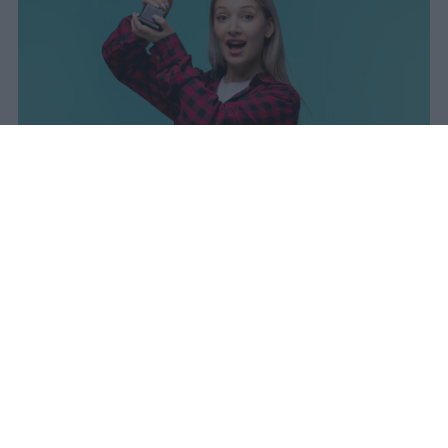
sniro
Pubblicato il 7 ago 2026
Il Ministero dell’Istruzione e del Merito ha
diffuso i dati ufficiali sugli esiti degli esami
di Maturità per l’anno scolastico 2025/2026,
offrendo un quadro complessivo degli
scrutini finali e delle prove conclusive.
Quest’anno è stato ammesso alla prova