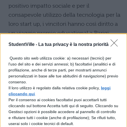
positivo impatto sociale e per il
consapevole utilizzo della tecnologia per la
loro start up, i vincitori hanno così diritto a
un viaggio premio educational a Parigi,
dove potranno incontrare il team di esperti
StudentVille -
La tua privacy è la nostra priorità
di AXA Strategic Ventures, il fondo di
Questo sito web utilizza cookie: a) necessari (tecnici) per
venture capital da 200 milioni di euro di
l'uso del sito e dei servizi annessi; b) facoltativi (analitici e di
AXA, dedicato all’investimento in
profilazione, anche di terze parti, per mostrarti annunci
personalizzati in base alle tue abitudini di navigazione) previo
innovazione strategica in ambito
consenso.
assicurativo, fintech e salute".
Il loro utilizzo è regolato dalla relativa cookie policy,
leggi
cliccando qui
.
Per il consenso ai cookies facoltativi puoi accettarli tutti
cliccando sul bottone Accetta tutti qui di seguito. Cliccando su
Gestisci opzioni è possibile accedere al pannello di controllo
e rifiutare tutti i cookie (anche di profilazione); Se rifiuti tutto,
userai solo i cookie tecnici di default.