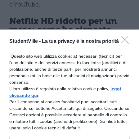
e YouTube.
Netflix HD ridotto per un
mese: come ha risposto
Netflix
StudentVille -
La tua privacy è la nostra priorità
Di fronte ad una situazione di crisi ed
Questo sito web utilizza cookie: a) necessari (tecnici) per
l'uso del sito e dei servizi annessi; b) facoltativi (analitici e di
emergenza come quella che stiamo
profilazione, anche di terze parti, per mostrarti annunci
vivendo a causa del coronavirus, l’Europa
personalizzati in base alle tue abitudini di navigazione) previo
consenso.
ha fatto un richiesta chiara ed esplicita a
Il loro utilizzo è regolato dalla relativa cookie policy,
leggi
Netflix, chiedendo appunto di ridurre la
cliccando qui
.
Per il consenso ai cookies facoltativi puoi accettarli tutti
qualità della visione dello streaming in
cliccando sul bottone Accetta tutti qui di seguito. Cliccando su
modo da ridurre il 25% del traffico; questa
Gestisci opzioni è possibile accedere al pannello di controllo
e rifiutare tutti i cookie (anche di profilazione); Se rifiuti tutto,
riduzione avrà la durata di un mese. Come
userai solo i cookie tecnici di default.
ha risposto Netflix? Si è messo a completa