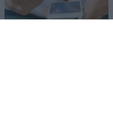
Il 21 luglio la Francia ha approvato
una legge che vieta ai minori di
quindici anni l'accesso ai social
network, in vigore dal 1° settembre.
Redazione Studentville
Pubblicato il 29 lug 2026
Il 21 luglio la Francia ha approvato una
legge che
vieta ai minori di quindici
anni l’accesso ai servizi di social