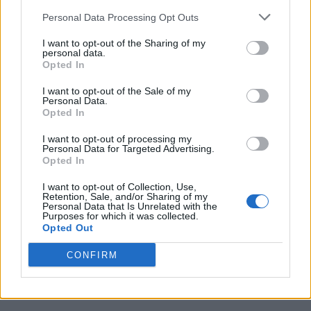
disposizione della richiesta europea
Personal Data Processing Opt Outs
assicurando che la risoluzione non
I want to opt-out of the Sharing of my
personal data.
cambierà; chi ha pagato per avere il 4K
Opted In
continuerà ad avere il 4K, la differenza è
I want to opt-out of the Sale of my
che il bitrate sarà ridotto portando ad un
Personal Data.
Opted In
impoverimento della qualità del video, che
I want to opt-out of processing my
probabilmente sarà più evidente nelle
Personal Data for Targeted Advertising.
Opted In
scene scure.
I want to opt-out of Collection, Use,
Retention, Sale, and/or Sharing of my
Personal Data that Is Unrelated with the
Purposes for which it was collected.
Opted Out
CONFIRM