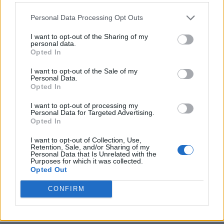
vampiro sono
Lucas Grabeel
, già visto in
Personal Data Processing Opt Outs
“
High School Musical
” e che presto apparirà
I want to opt-out of the Sharing of my
nel film in gara agli Oscar 2009 “
Milk
”, il
personal data.
Opted In
francese
Gaspard Ulliel
, inquietante nei
I want to opt-out of the Sale of my
panni del giovane
Hannibal
in
"
Hannibal
Personal Data.
Opted In
Lecter: Le origini del male"
, e il giovane e
I want to opt-out of processing my
promettente
Freddie Highmore
(“
Willy
Personal Data for Targeted Advertising.
Opted In
Wonka
”, “
Spiderwick – Le Cronache
”,
I want to opt-out of Collection, Use,
“
August Rush – La Musica Nel Cuore
”)
, che
Retention, Sale, and/or Sharing of my
Personal Data that Is Unrelated with the
porterebbe così alla luce il suo, ancora mia
Purposes for which it was collected.
Opted Out
celato, lato oscuro.
CONFIRM