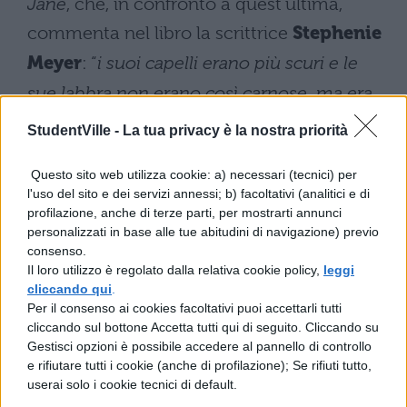
Jane
, che, in confronto a quest’ultima,
commenta nel libro la scrittrice
Stephenie
Meyer
: “
i suoi capelli erano più scuri e le
sue labbra non erano così carnose, ma era
lo stesso adorabile
”.
StudentVille -
La tua privacy è la nostra priorità
Calmo ma letale, con l’abilità di inibire i
Questo sito web utilizza cookie: a) necessari (tecnici) per
sensi delle sue vittime, il volturo
Alec
l'uso del sito e dei servizi annessi; b) facoltativi (analitici e di
profilazione, anche di terze parti, per mostrarti annunci
potrebbe essere interpretato, secondo le
personalizzati in base alle tue abitudini di navigazione) previo
ultime indiscrezioni fatte dalla rivista
consenso.
Il loro utilizzo è regolato dalla relativa cookie policy,
leggi
People
, dall’attore
Tom Felton
, conosciuto
cliccando qui
.
dai teenager per il ruolo dell’antipatico
Per il consenso ai cookies facoltativi puoi accettarli tutti
cliccando sul bottone Accetta tutti qui di seguito. Cliccando su
maghetto
Draco Malfoy
, eterno rivale di
Gestisci opzioni è possibile accedere al pannello di controllo
e rifiutare tutti i cookie (anche di profilazione); Se rifiuti tutto,
Harry Potter
, visto nell’omonima saga. Altri
userai solo i cookie tecnici di default.
possibili candidati per la corsa al ruolo del