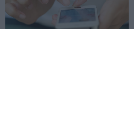
Il 21 luglio la Francia ha approvato
una legge che vieta ai minori di
quindici anni l'accesso ai social
network, in vigore dal 1° settembre.
Redazione Studentville
Pubblicato il 29 lug 2026
Il 21 luglio la Francia ha approvato una
legge che
vieta ai minori di quindici