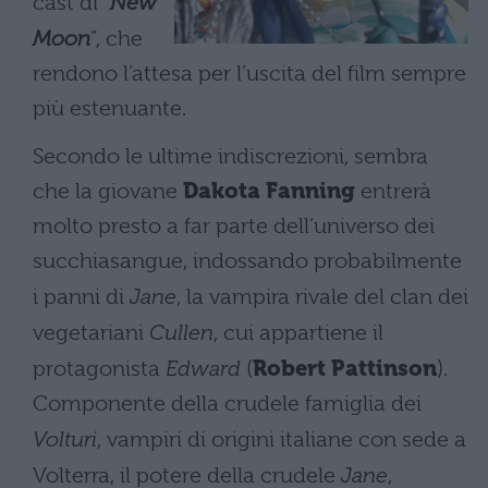
cast di “
New
Moon
”, che
rendono l’attesa per l’uscita del film sempre
più estenuante.
Secondo le ultime indiscrezioni, sembra
che la giovane
Dakota Fanning
entrerà
molto presto a far parte dell’universo dei
succhiasangue, indossando probabilmente
i panni di
Jane
, la vampira rivale del clan dei
vegetariani
Cullen
, cui appartiene il
protagonista
Edward
(
Robert Pattinson
).
Componente della crudele famiglia dei
Volturi
, vampiri di origini italiane con sede a
Volterra, il potere della crudele
Jane
,