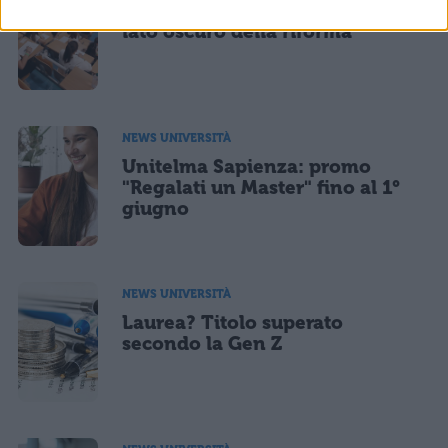
Il nuovo accesso a Medicina: il
lato oscuro della riforma
NEWS UNIVERSITÀ
Unitelma Sapienza: promo
"Regalati un Master" fino al 1°
giugno
NEWS UNIVERSITÀ
Laurea? Titolo superato
secondo la Gen Z