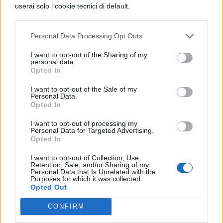
contro tagli e riforme
userai solo i cookie tecnici di default.
Personal Data Processing Opt Outs
I want to opt-out of the Sharing of my
NEWS UNIVERSITÀ
personal data.
Opted In
Le nuove lauree della Bicocca:
innovazione e sostenibilità per
I want to opt-out of the Sale of my
il futuro
Personal Data.
Opted In
I want to opt-out of processing my
Personal Data for Targeted Advertising.
NEWS UNIVERSITÀ
Opted In
Il ricordo di Giulia Cecchettin:
I want to opt-out of Collection, Use,
premi di laurea e memoria di
Retention, Sale, and/or Sharing of my
una vita spezzata
Personal Data that Is Unrelated with the
Purposes for which it was collected.
Opted Out
CONFIRM
NEWS SCUOLA