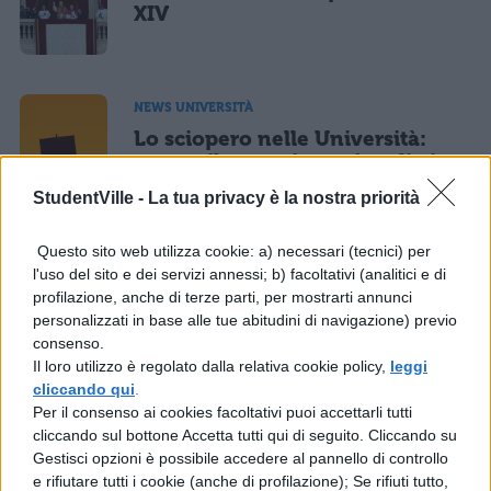
XIV
NEWS UNIVERSITÀ
Lo sciopero nelle Università:
contro il precariato e i tagli ai
finanziamenti
StudentVille -
La tua privacy è la nostra priorità
Questo sito web utilizza cookie: a) necessari (tecnici) per
l'uso del sito e dei servizi annessi; b) facoltativi (analitici e di
NEWS UNIVERSITÀ
profilazione, anche di terze parti, per mostrarti annunci
Il clima degli Atenei in
personalizzati in base alle tue abitudini di navigazione) previo
discussione: 35% degli studenti
consenso.
non si sentono tutelati
Il loro utilizzo è regolato dalla relativa cookie policy,
leggi
cliccando qui
.
Per il consenso ai cookies facoltativi puoi accettarli tutti
cliccando sul bottone Accetta tutti qui di seguito. Cliccando su
NEWS UNIVERSITÀ
Gestisci opzioni è possibile accedere al pannello di controllo
Università in sciopero: i precari
e rifiutare tutti i cookie (anche di profilazione); Se rifiuti tutto,