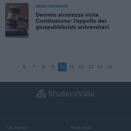
NEWS UNIVERSITÀ
Decreto sicurezza viola
Costituzione: l'appello dei
giuspubblicisti universitari
6
7
8
9
10
11
12
13
14
15
Chi siamo
Note legali