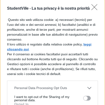
dalle dichiarazioni contraddittorie di
StudentVille -
La tua privacy è la nostra priorità
esponenti della maggioranza governativa
in tema di politica economico-finanziaria”.
Questo sito web utilizza cookie: a) necessari (tecnici) per
l'uso del sito e dei servizi annessi; b) facoltativi (analitici e di
profilazione, anche di terze parti, per mostrarti annunci
personalizzati in base alle tue abitudini di navigazione) previo
consenso.
Il loro utilizzo è regolato dalla relativa cookie policy,
leggi
cliccando qui
.
TI POTREBBE INTERESSARE
Per il consenso ai cookies facoltativi puoi accettarli tutti
cliccando sul bottone Accetta tutti qui di seguito. Cliccando su
Gestisci opzioni è possibile accedere al pannello di controllo
NEWS SCUOLA
e rifiutare tutti i cookie (anche di profilazione); Se rifiuti tutto,
Scuola primaria 2031,
userai solo i cookie tecnici di default.
50mila iscritti in meno:
l'effetto del crollo
demografico
Personal Data Processing Opt Outs
I want to opt-out of the Sharing of my
personal data.
NEWS SCUOLA E UNIVERSITÀ
Opted In