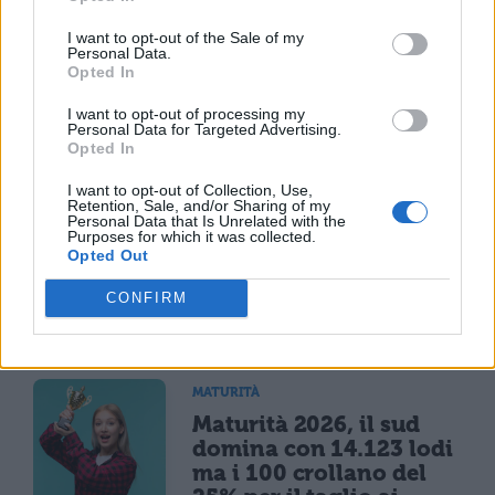
Afam 2025/26, iscritti in
I want to opt-out of the Sale of my
aumento: stranieri al
Personal Data.
17,1% e titoli equiparati
Opted In
alle lauree
I want to opt-out of processing my
Personal Data for Targeted Advertising.
Opted In
NEWS SCUOLA
I want to opt-out of Collection, Use,
Assicurazione sanitaria
Retention, Sale, and/or Sharing of my
per il personale
Personal Data that Is Unrelated with the
Purposes for which it was collected.
scolastico, parte a fine
Opted Out
settembre: adesione
volontaria e gestione
CONFIRM
UniSalute
MATURITÀ
Maturità 2026, il sud
domina con 14.123 lodi
ma i 100 crollano del