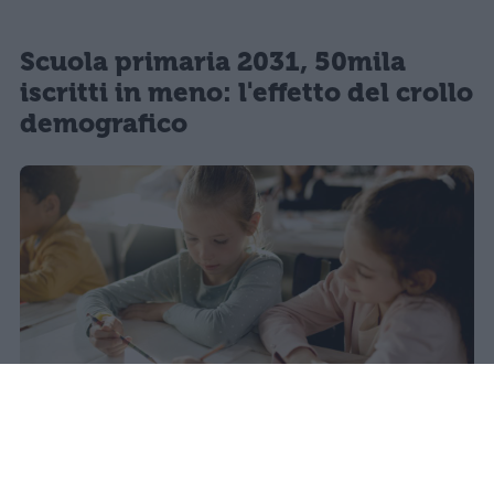
Scuola primaria 2031, 50mila
iscritti in meno: l'effetto del crollo
demografico
Nel 2025 l'Italia registra il minimo
storico di nascite dal dopoguerra: