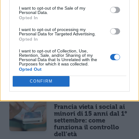
L’uscita del disco è prevista per
Maggio
di
I want to opt-out of the Sale of my
quest’anno e, notizia ancora più
Personal Data.
interessante, voci di corridoio confermano
Opted In
che la band sarà già alle prese con un
tour
I want to opt-out of processing my
per la prossima estate
, al fianco dei
Personal Data for Targeted Advertising.
neoritrovati
Blink182
.
Opted In
I want to opt-out of Collection, Use,
Retention, Sale, and/or Sharing of my
Personal Data that Is Unrelated with the
Purposes for which it was collected.
Opted Out
CONFIRM
TI POTREBBE INTERESSARE
NEWS LIFESTYLE
Francia vieta i social ai
minori di 15 anni dal 1°
settembre: come
funziona il controllo
dell'età