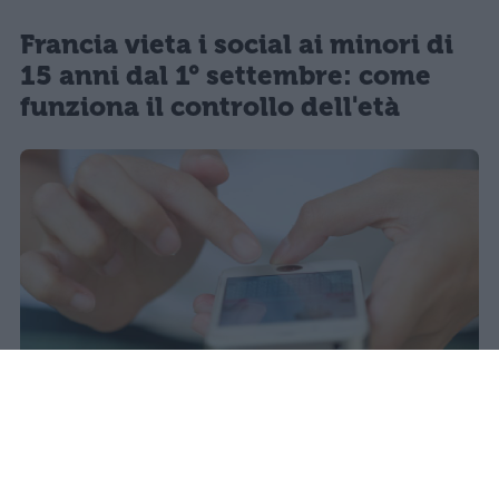
Francia vieta i social ai minori di
15 anni dal 1° settembre: come
funziona il controllo dell'età
Il 21 luglio la Francia ha approvato
una legge che vieta ai minori di