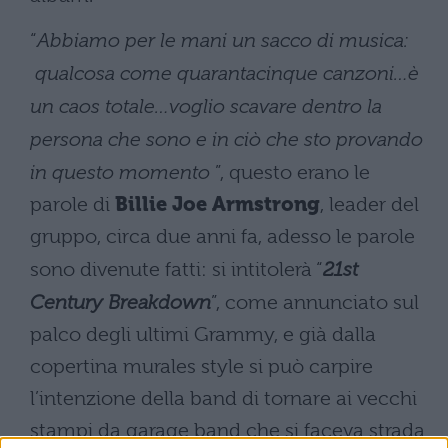
“
Abbiamo per le mani un sacco di musica:
qualcosa come quarantacinque canzoni…è
un caos totale…voglio scavare dentro la
persona che sono e in ciò che sto provando
in questo momento
”, questo erano le
parole di
Billie Joe Armstrong
, leader del
gruppo, circa due anni fa, adesso le parole
sono divenute fatti: si intitolerà “
21st
Century Breakdown
”, come annunciato sul
palco degli ultimi Grammy, e già dalla
copertina murales style si può carpire
l’intenzione della band di tornare ai vecchi
stampi da garage band che si faceva strada