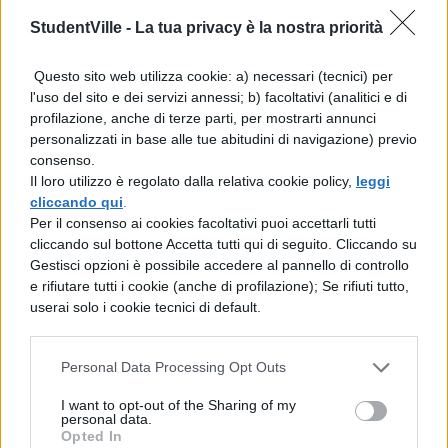
a suon di chitarre distorte.
StudentVille -
La tua privacy è la nostra priorità
Prodotto dal mitico
Butch Vig,
nel cui
Questo sito web utilizza cookie: a) necessari (tecnici) per
curriculum compare una partecipazione
l'uso del sito e dei servizi annessi; b) facoltativi (analitici e di
profilazione, anche di terze parti, per mostrarti annunci
nel
Nevermind
dei Nevermind e con gli
personalizzati in base alle tue abitudini di navigazione) previo
Smashing Pumpkins, per questo nuovo
consenso.
Il loro utilizzo è regolato dalla relativa cookie policy,
leggi
progetto i Green Day hanno pensato di
cliccando qui
.
dividere il disco in tre arie, proprio come
Per il consenso ai cookies facoltativi puoi accettarli tutti
cliccando sul bottone Accetta tutti qui di seguito. Cliccando su
un’opera teatrale: “
Herpes And Cons
”,
Gestisci opzioni è possibile accedere al pannello di controllo
“
Charlatans And Saints
” e a chiudere
e rifiutare tutti i cookie (anche di profilazione); Se rifiuti tutto,
userai solo i cookie tecnici di default.
“
Horseshoes And Handgrenades
”. Già noti
anche alcuni dei brani che compariranno
Personal Data Processing Opt Outs
nella tracklist, tra cui citiamo “
Viva La
I want to opt-out of the Sharing of my
Gloria
” e “
Before The Lobotomy
”.
personal data.
Opted In