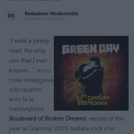
Redazione Studentville
Pubblicato il 18 feb 2009
“
I walk a lonely
road, the only
one that I ever
known…
“, ecco
cosa inneggiava
solo quattro
anni fa la
meravigliosa
Boulevard of Broken Dreams
, record of the
year
ai Grammy 2005, ballata rock che