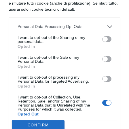
e rifiutare tutti i cookie (anche di profilazione); Se rifiuti tutto,
Foto
Dura Ace
.
userai solo i cookie tecnici di default.
Personal Data Processing Opt Outs
I want to opt-out of the Sharing of my
personal data.
Opted In
TI POTREBBE INTERESSARE
I want to opt-out of the Sale of my
Personal Data.
NEWS LIFESTYLE
Opted In
Francia vieta i social ai
minori di 15 anni dal 1°
I want to opt-out of processing my
Personal Data for Targeted Advertising.
settembre: come
Opted In
funziona il controllo
dell'età
I want to opt-out of Collection, Use,
Retention, Sale, and/or Sharing of my
Personal Data that Is Unrelated with the
Purposes for which it was collected.
Opted Out
NEWS LIFESTYLE
Oltre uno studente su
CONFIRM