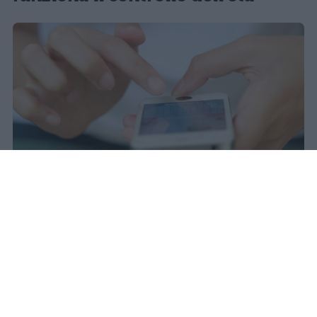
Il 21 luglio la Francia ha approvato
una legge che vieta ai minori di
quindici anni l'accesso ai social
network, in vigore dal 1° settembre.
Redazione Studentville