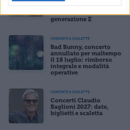
sei a rischio: l'allarme
Iss su gaming, azzardo
e social nella
generazione Z
CONCERTI & SCALETTE
Bad Bunny, concerto
annullato per maltempo
il 18 luglio: rimborso
integrale e modalità
operative
CONCERTI & SCALETTE
Concerti Claudio
Baglioni 2027: date,
biglietti e scaletta