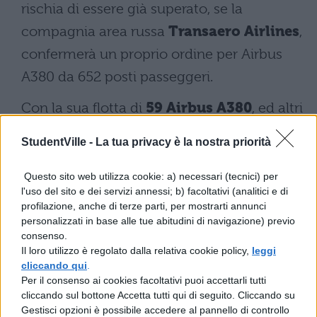
rischia di essere già superato, se la
compagnia area russa
Transaero Airlines
,
confermerà un proprio ordine per Airbus
A380 da 652 posti passeggeri.
Con la sua flotta di
59 Airbus A380
, ed altri
140 velivoli di questo tipo già ordinati,
StudentVille -
La tua privacy è la nostra priorità
l’Emirates vince per “no-contest” la gara
con tutte le altre compagnie aeree del
Questo sito web utilizza cookie: a) necessari (tecnici) per
l'uso del sito e dei servizi annessi; b) facoltativi (analitici e di
mondo, per super jumbo posseduti nella
profilazione, anche di terze parti, per mostrarti annunci
flotta (anche per questo l’compagnia aera
personalizzati in base alle tue abitudini di navigazione) previo
consenso.
più sicura del mondo, con 12 e l’Air France e
Il loro utilizzo è regolato dalla relativa cookie policy,
leggi
Korean Air con 10.
cliccando qui
.
Per il consenso ai cookies facoltativi puoi accettarli tutti
cliccando sul bottone Accetta tutti qui di seguito. Cliccando su
Gestisci opzioni è possibile accedere al pannello di controllo