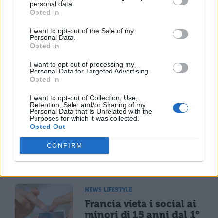
di sacrificio (non proprio il vostro forte in
personal data.
Opted In
situazioni normali!). Se riuscirete a mettere
in pratica queste qualità nello studio
I want to opt-out of the Sale of my
Personal Data.
finalmente potrete far capire il vostro valore
Opted In
agli insegnati. Non perdete la pazienza se
I want to opt-out of processing my
Personal Data for Targeted Advertising.
questo non succede subito, i risultati infatti
Opted In
arriveranno gradualmente.
I want to opt-out of Collection, Use,
Retention, Sale, and/or Sharing of my
Personal Data that Is Unrelated with the
Purposes for which it was collected.
Opted Out
CONFIRM
TI POTREBBE INTERESSARE
NEWS LIFESTYLE
Francia vieta i social ai
minori di 15 anni dal 1°