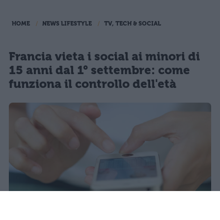
HOME
NEWS LIFESTYLE
TV, TECH & SOCIAL
Francia vieta i social ai minori di
15 anni dal 1° settembre: come
funziona il controllo dell'età