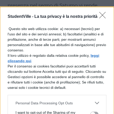
presenza nel segno di Saturno vi rende
anche riflessivi e perseveranti nell’affrontare
StudentVille -
La tua privacy è la nostra priorità
lo studio. A fine d’anno potrete quindi
Questo sito web utilizza cookie: a) necessari (tecnici) per
raccogliere i frutti del vostro impegno sui
l'uso del sito e dei servizi annessi; b) facoltativi (analitici e di
libri.
profilazione, anche di terze parti, per mostrarti annunci
personalizzati in base alle tue abitudini di navigazione) previo
Oroscopo 2012 Acquario
consenso.
Il loro utilizzo è regolato dalla relativa cookie policy,
leggi
Cari amici dell’Acquario, questo
cliccando qui
.
2012 sarà un anno di grandi e
Per il consenso ai cookies facoltativi puoi accettarli tutti
cliccando sul bottone Accetta tutti qui di seguito. Cliccando su
piacevoli sorprese! Riuscirete
Gestisci opzioni è possibile accedere al pannello di controllo
ad esprimere al meglio la vostra originalità
e rifiutare tutti i cookie (anche di profilazione); Se rifiuti tutto,
userai solo i cookie tecnici di default.
e creatività in ogni campo. Fino ad ottobre
sarete incoraggiati da Saturno che vi offre
Personal Data Processing Opt Outs
una dose extra di determinazione e spirito
I want to opt-out of the Sharing of my