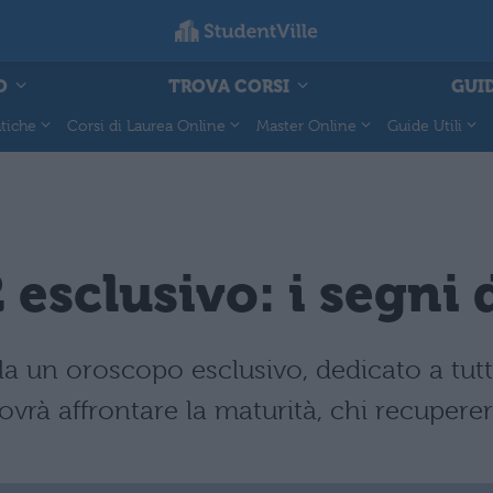
O
TROVA CORSI
GUID
tiche
Corsi di Laurea Online
Master Online
Guide Utili
esclusivo: i segni 
la un oroscopo esclusivo, dedicato a tutti
vrà affrontare la maturità, chi recupererà