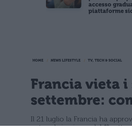
accesso gradua
piattaforme si
HOME
NEWS LIFESTYLE
TV, TECH & SOCIAL
Francia vieta i
settembre: com
Il 21 luglio la Francia ha appro
network, in vigore dal 1° sette