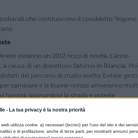
 zodiacali che costituiscono il cosiddetto "trigono
tario.
iete
l’Ariete vivranno un 2012 ricco di novità. L’anno
ta, a causa di un dispettoso Saturno in Bilancia. Mol
isfatti del percorso di studio scelto. Evitate gesti
a per cambiare e le buone notizie arriveranno mol
 vi favorirà spianandovi la strada e potrete
si passati sui libri. Sarà un anno molto impegnativo
le -
La tua privacy è la nostra priorità
 i prof vi chiedono di più è perché hanno capito
web utilizza cookie: a) necessari (tecnici) per l'uso del sito e dei serviz
analitici e di profilazione, anche di terze parti, per mostrarti annunci pers
e abitudini di navigazione) previo consenso.