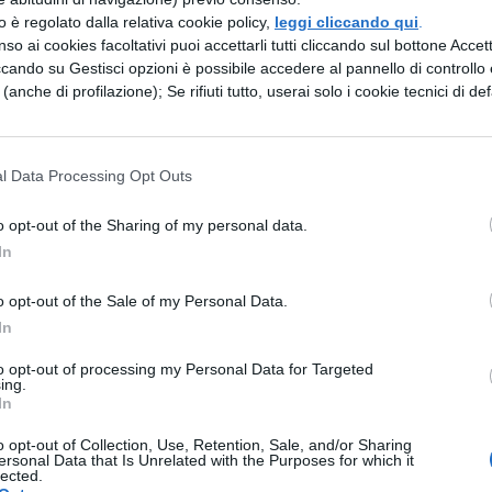
one
zzo è regolato dalla relativa cookie policy,
leggi cliccando qui
.
 un periodo di stand-by per i “Leoncini”, che però
so ai cookies facoltativi puoi accettarli tutti cliccando sul bottone Accetta
ccando su Gestisci opzioni è possibile accedere al pannello di controllo e
vare lo spirito giusto. Intelligenti e ambiziosi
e (anche di profilazione); Se rifiuti tutto, userai solo i cookie tecnici di def
enzione di chi vi circonda e volete il successo a tut
t’anno ci riuscirete grazie a un bel Saturno in
iti in classe ed interrogazioni con un pizzico di
l Data Processing Opt Outs
are troppo i “cocchi” del prof. I vostri compagni
o opt-out of the Sharing of my personal data.
osti a tutto pur di ottenere dei buoni risultati.
In
ittario
o opt-out of the Sale of my Personal Data.
In
à per i nati nel Sagittario a dir poco brillante, graz
te in Ariete che vi aiuterà a risolvere le troppe
to opt-out of processing my Personal Data for Targeted
ing.
n sospeso nel 2011. Successivamente la vostra
In
fino all’estate. Nello studio potrete ottenere risult
o opt-out of Collection, Use, Retention, Sale, and/or Sharing
ersonal Data that Is Unrelated with the Purposes for which it
posti a fare qualche sacrificio e a sudare sui libr
lected.