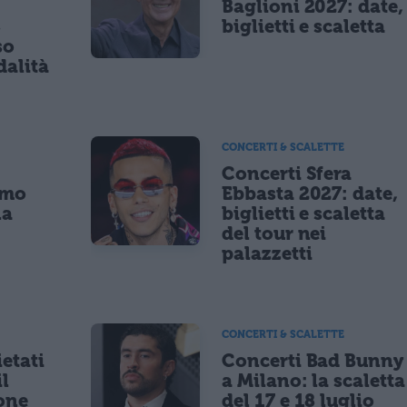
Baglioni 2027: date,
8
biglietti e scaletta
so
dalità
CONCERTI & SCALETTE
Concerti Sfera
imo
Ebbasta 2027: date,
la
biglietti e scaletta
a
del tour nei
palazzetti
CONCERTI & SCALETTE
etati
Concerti Bad Bunny
il
a Milano: la scaletta
one
del 17 e 18 luglio