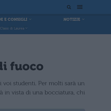
E E CONSIGLI
NOTIZIE
Classi di Laurea
di fuoco
 voi studenti. Per molti sarà un
 in vista di una bocciatura, chi