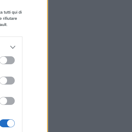
 tutti qui di
 rifiutare
ault.
ti
ie
ati
i