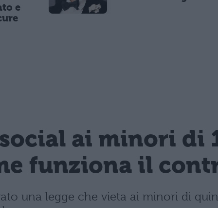
to e
cure
 social ai minori di 
e funziona il contro
vato una legge che vieta ai minori di quin
mbre.