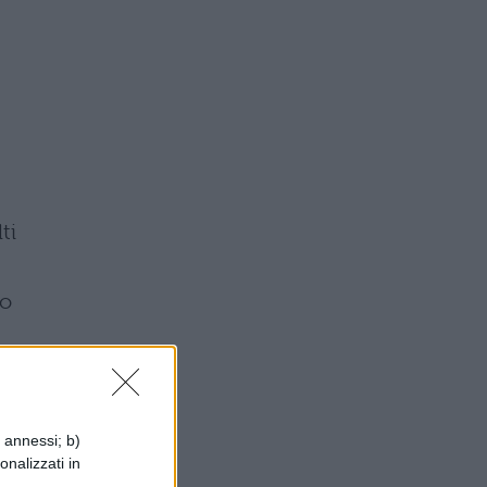
ti
to
,
i annessi; b)
onalizzati in