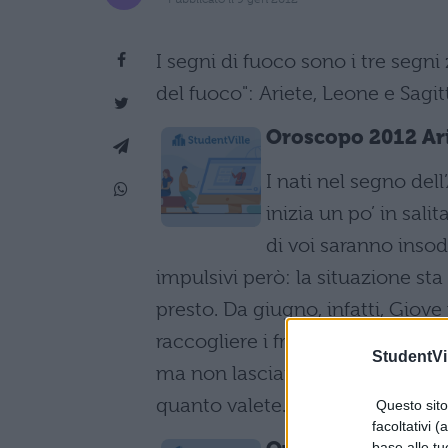
I segni di fuoco sono i tre segni
del fuoco": Ariete, Leone e Sagit
Oroscopo 2012 Ar
I nati nel segno del
inizia un po’ in sali
di voi saranno insodd
impulsivi però: la situazione st
presto. Da giugno, infatti, Giove
raccogliere i frutti dei tanti me
StudentVil
ma non lasciatevi spaventare. Se
quanto valete.
Questo sito 
facoltativi (
base alle tu