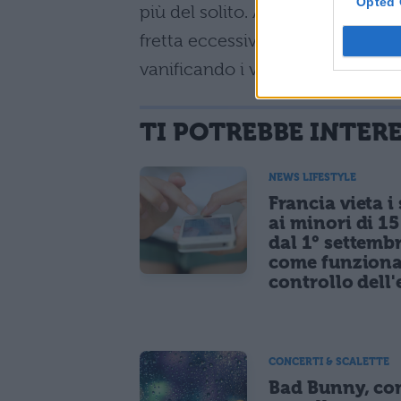
Opted 
più del solito. Attenzione ad Ur
fretta eccessiva che potrebbe fa
vanificando i vostri sforzi!
TI POTREBBE INTER
NEWS LIFESTYLE
Francia vieta i
ai minori di 1
dal 1° settemb
come funziona
controllo dell'
CONCERTI & SCALETTE
Bad Bunny, co