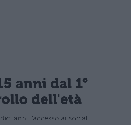
15 anni dal 1°
llo dell'età
dici anni l'accesso ai social