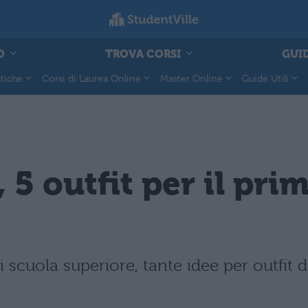
O
TROVA CORSI
GUID
tiche
Corsi di Laurea Online
Master Online
Guide Utili
 5 outfit per il pri
 scuola superiore, tante idee per outfit 