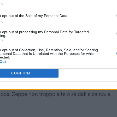
In
o opt-out of the Sale of my Personal Data.
In
to opt-out of processing my Personal Data for Targeted
ing.
In
o opt-out of Collection, Use, Retention, Sale, and/or Sharing
ersonal Data that Is Unrelated with the Purposes for which it
lected.
Out
CONFIRM
are per un
abitino romantico
, purché non sia
scollato (ricorda che stai semplicemente andan
moda. Zeppe non troppo alte o saldali e zaino, e