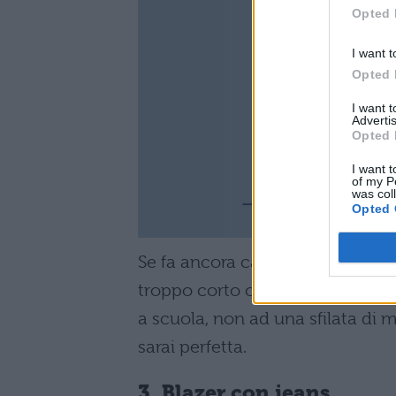
Opted 
I want t
Opted 
I want 
Advertis
Opted 
I want t
of my P
was col
Opted 
Se fa ancora caldo, potresti opt
troppo corto o eccessivamente 
a scuola, non ad una sfilata di 
sarai perfetta.
3. Blazer con jeans