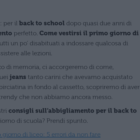
: per il
back to school
dopo quasi due anni di
ento
perfetto.
Come vestirsi il primo giorno di
ti un po’ disabituati a indossare qualcosa di
sistere alle lezioni.
zo di memoria, ci accorgeremo di come,
quei
jeans
tanto carini che avevamo acquistato
irciatina in fondo al cassetto, scopriremo di ave
r trendy che non abbiamo ancora messo.
stri
consigli sull’abbigliamento per il back to
giorno di scuola? Prendi spunto.
 giorno di liceo: 5 errori da non fare