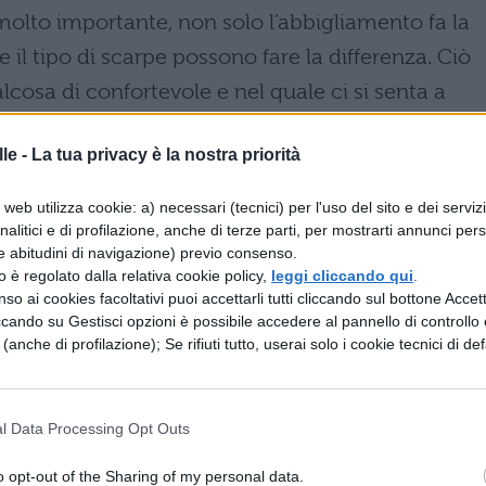
 molto importante, non solo l’abbigliamento fa la
 il tipo di scarpe possono fare la differenza. Ciò
lcosa di confortevole e nel quale ci si senta a
le -
La tua privacy è la nostra priorità
-shirt (e felpa)
web utilizza cookie: a) necessari (tecnici) per l'uso del sito e dei serviz
analitici e di profilazione, anche di terze parti, per mostrarti annunci pers
i must del momento e, probabilmente, lo sarann
e abitudini di navigazione) previo consenso.
ntro una t-shirt (o camicia, a seconda del tuo stile
zzo è regolato dalla relativa cookie policy,
leggi cliccando qui
.
so ai cookies facoltativi puoi accettarli tutti cliccando sul bottone Accetta
ca di jeans al seguito (perché non si sa mai). Tale
ccando su Gestisci opzioni è possibile accedere al pannello di controllo e
mente abbinare a zaini e accessori che non
e (anche di profilazione); Se rifiuti tutto, userai solo i cookie tecnici di def
combinazione tra casual ed elegante.
l Data Processing Opt Outs
o opt-out of the Sharing of my personal data.