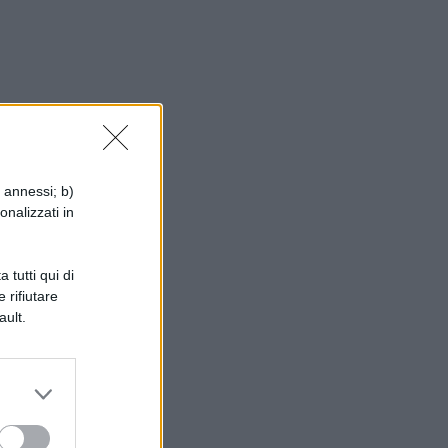
i annessi; b)
onalizzati in
o
).
 tutti qui di
 rifiutare
ault.