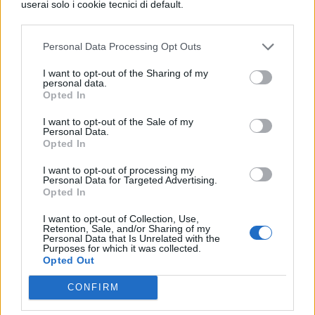
userai solo i cookie tecnici di default.
ritorno, passando agli step successivi grazie
al bottone procedi in fondo a destra nella
Personal Data Processing Opt Outs
pagina.
I want to opt-out of the Sharing of my
personal data.
Opted In
I want to opt-out of the Sale of my
Personal Data.
Questa è la pagina dove si indica la
Opted In
modalità di consegna, e dove io, per non
I want to opt-out of processing my
Personal Data for Targeted Advertising.
aver letto le istruzioni, ho dovuto
Opted In
interrompere l’acquisto per registrarmi sul
I want to opt-out of Collection, Use,
sito. Siccome sono all’antica, ho scelto di
Retention, Sale, and/or Sharing of my
Personal Data that Is Unrelated with the
Purposes for which it was collected.
avere il biglietto in stazione con la
Opted Out
procedura self service, ma sono abbastanza
CONFIRM
confidente che anche le altre procedure