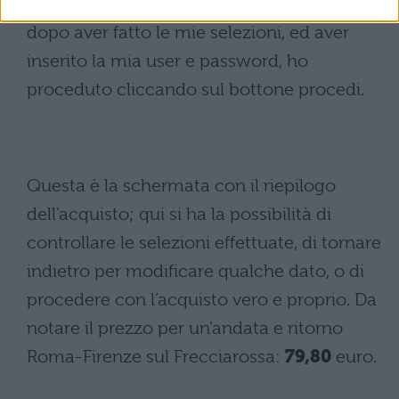
funzionino altrettanto bene. Anche qui,
dopo aver fatto le mie selezioni, ed aver
inserito la mia user e password, ho
proceduto cliccando sul bottone procedi.
Questa è la schermata con il riepilogo
dell’acquisto; qui si ha la possibilità di
controllare le selezioni effettuate, di tornare
indietro per modificare qualche dato, o di
procedere con l’acquisto vero e proprio. Da
notare il prezzo per un’andata e ritorno
Roma-Firenze sul Frecciarossa:
79,80
euro.