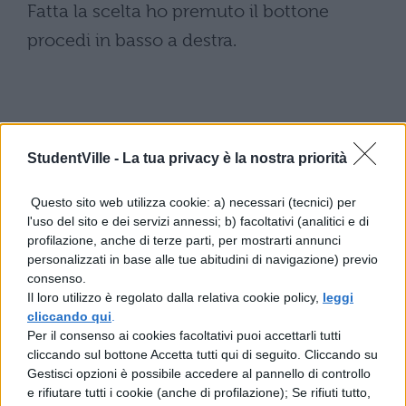
Fatta la scelta ho premuto il bottone
procedi in basso a destra.
Nello step successivo occorre selezionare
StudentVille -
La tua privacy è la nostra priorità
la tariffa desiderata sia per il viaggio di
andata che per quello di ritorno. Io ho
Questo sito web utilizza cookie: a) necessari (tecnici) per
l'uso del sito e dei servizi annessi; b) facoltativi (analitici e di
scelto la tariffa Base, ma il sito da
profilazione, anche di terze parti, per mostrarti annunci
informazioni precise e complete su tutte le
personalizzati in base alle tue abitudini di navigazione) previo
consenso.
tariffe disponibili. Carina la possibilità di
Il loro utilizzo è regolato dalla relativa cookie policy,
leggi
scegliere il posto, se lato finestrino o
cliccando qui
.
Per il consenso ai cookies facoltativi puoi accettarli tutti
corridoio, proprio come in aereo. Anche in
cliccando sul bottone Accetta tutti qui di seguito. Cliccando su
questo caso ho fatto le mie scelte, sia per il
Gestisci opzioni è possibile accedere al pannello di controllo
e rifiutare tutti i cookie (anche di profilazione); Se rifiuti tutto,
viaggio di andata che per il viaggio di