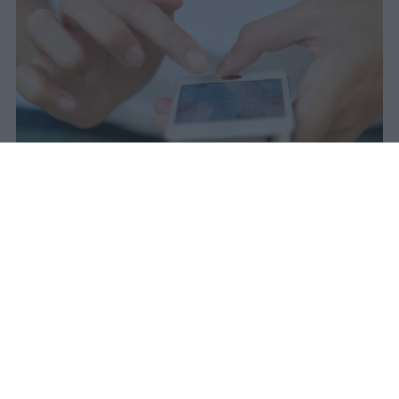
Il 21 luglio la Francia ha approvato
una legge che vieta ai minori di
quindici anni l'accesso ai social
network, in vigore dal 1° settembre.
Redazione Studentville
Pubblicato il 29 lug 2026