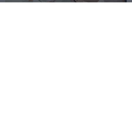
Nel 2025 l'Italia registra il minimo
storico di nascite dal dopoguerra:
355mila bambini, 50mila in meno
rispetto al 2020. Nel 2031 questo
calo avrà un impatto diretto sulle
classi della scuola primaria.
romolo
Pubblicato il 10 ago 2026
Nel 2020 l’Italia ha registrato circa 404mila
nascite. Nel 2025 il dato è sceso a 355mila
bambini.
La differenza è di quasi 50mila