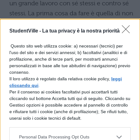
un grande lavoro con sé stessi e contro sé
stessi. La prima cosa da fare è quella di non
rimanere paralizzati in questa situazione di
StudentVille -
La tua privacy è la nostra priorità
terrore, ma di affrontarla per superarla,
come? Salendo su un aereo e facendo un
Questo sito web utilizza cookie: a) necessari (tecnici) per
viaggio che, per iniziare, può essere di
l'uso del sito e dei servizi annessi; b) facoltativi (analitici e di
profilazione, anche di terze parti, per mostrarti annunci
breve durata. Ovviamente non partite soli,
personalizzati in base alle tue abitudini di navigazione) previo
consenso.
fatevi accompagnare da qualcuno di cui vi
Il loro utilizzo è regolato dalla relativa cookie policy,
leggi
fidate e, una volta saliti sul mezzo,
cliccando qui
.
Per il consenso ai cookies facoltativi puoi accettarli tutti
individuate l
’assistente di volo
che vi
cliccando sul bottone Accetta tutti qui di seguito. Cliccando su
ispira maggiormente fiducia e cercate di
Gestisci opzioni è possibile accedere al pannello di controllo
e rifiutare tutti i cookie (anche di profilazione); Se rifiuti tutto,
guardarlo per tutto il viaggio, vi trasmetterà
userai solo i cookie tecnici di default.
sicurezza e tranquillità.
Personal Data Processing Opt Outs