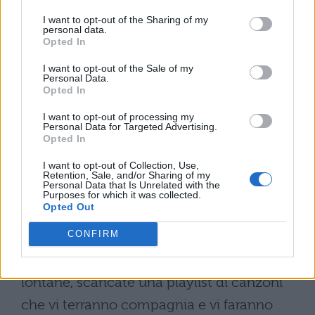
Paura di volare: i nostri
consigli
I want to opt-out of the Sharing of my
personal data.
Opted In
Se da soli non riuscite a superare
I want to opt-out of the Sale of my
quest’ostacolo che non vi permette di salire
Personal Data.
Opted In
su un aereo senza aver paura, provate ad
I want to opt-out of processing my
andare da uno specialista e con qualche
Personal Data for Targeted Advertising.
Opted In
seduta potreste risolvere il vostro problema.
I want to opt-out of Collection, Use,
Lavorate sulla respirazione, imparate delle
Retention, Sale, and/or Sharing of my
Personal Data that Is Unrelated with the
tecniche nuove che possono essere molto
Purposes for which it was collected.
Opted Out
utili in circostanze come queste. Se dovete
CONFIRM
necessariamente salire su un aereo per un
importante viaggio di lavoro verso mete
lontane, scaricate una playlist di canzoni
che vi terranno compagnia e vi faranno