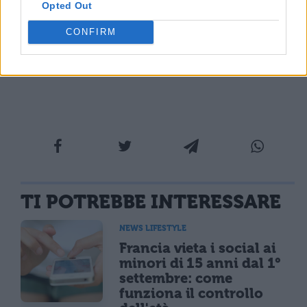
Opted Out
siamo ancora in grado di darvene una
CONFIRM
precisa ma possiamo solo anticiparvi che
sarà nel 2022.
TI POTREBBE INTERESSARE
NEWS LIFESTYLE
Francia vieta i social ai
minori di 15 anni dal 1°
settembre: come
funziona il controllo