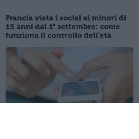
Francia vieta i social ai minori di
15 anni dal 1° settembre: come
funziona il controllo dell'età
Il 21 luglio la Francia ha approvato