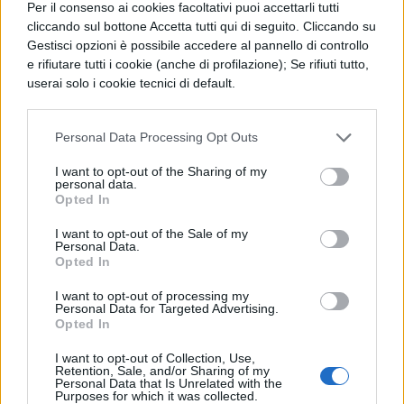
Per il consenso ai cookies facoltativi puoi accettarli tutti
cliccando sul bottone Accetta tutti qui di seguito. Cliccando su
Gli indipendenti:
Bugo e Cristian
Gestisci opzioni è possibile accedere al pannello di controllo
Dondi;
e rifiutare tutti i cookie (anche di profilazione); Se rifiuti tutto,
userai solo i cookie tecnici di default.
Mamma e Figlia
: la conduttrice
Natasha Stefanenko e la figlia Sasha
Personal Data Processing Opt Outs
Sabbioni.
I want to opt-out of the Sharing of my
personal data.
Opted In
Pechino Express 2022:
quando andrà in onda e
I want to opt-out of the Sale of my
Personal Data.
dove
Opted In
I want to opt-out of processing my
Personal Data for Targeted Advertising.
Tra le novità di questa prossima edizione ci
Opted In
sarà anche la messa in onda che avverrà su
I want to opt-out of Collection, Use,
Sky, non più sulla Rai come eravamo soliti
Retention, Sale, and/or Sharing of my
Personal Data that Is Unrelated with the
Purposes for which it was collected.
aspettarci. Per quanto riguarda la data, non