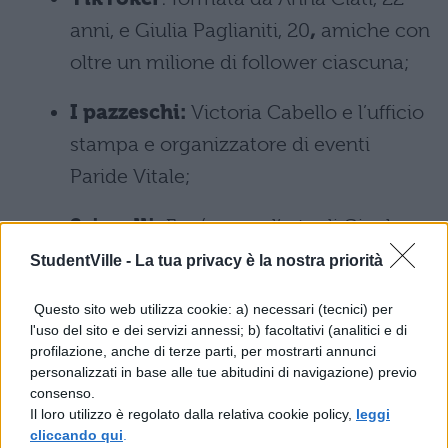
anni, e Giulia Paglianiti, 20
,
amiche con
oltre un milione di follower ciascuna;
I pazzeschi:
Victoria Cabello e l’ufficio
stampa e organizzatore di eventi
Paride Vitale;
Sciacalli
: Fru (nome d’arte di Gianluca
Colucci) e Aurora Leone del gruppo
StudentVille -
La tua privacy è la nostra priorità
The Jackal;
Questo sito web utilizza cookie: a) necessari (tecnici) per
l'uso del sito e dei servizi annessi; b) facoltativi (analitici e di
Italia – Brasile
: ossia Nikita Pelizon e
profilazione, anche di terze parti, per mostrarti annunci
Helena Prestes,
la prima ex
personalizzati in base alle tue abitudini di navigazione) previo
consenso.
concorrente di
Ex on the Beach
e la
Il loro utilizzo è regolato dalla relativa cookie policy,
leggi
seconda modella e attrice;
cliccando qui
.