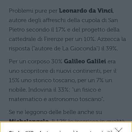
Problemi pure per
Leonardo da Vinci
,
autore degli affreschi della cupola di San
Pietro secondo il 17% e del progetto della
cattedrale di Firenze per un 10%. Azzecca la
risposta ("autore de La Gioconda") il 39%.
Per un corposo 30%
Galileo Galilei
era
uno scopritore di nuovi continenti, per il
15% uno storico toscano, per un 7% un
nobile. Indovina il 33%: "un fisico e
matematico e astronomo toscano".
Se ne leggono delle belle anche su
Michelangelo
. Il 12% lo inserisce in qualità
di Duca di Firenze, il 7% lo colloca tra i