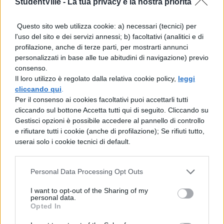
StudentVille -
La tua privacy è la nostra priorità
politici, il 9% tra i cardinali. Risposta giusta
Questo sito web utilizza cookie: a) necessari (tecnici) per
per il 29% "scultore, pittore poeta".
l'uso del sito e dei servizi annessi; b) facoltativi (analitici e di
profilazione, anche di terze parti, per mostrarti annunci
personalizzati in base alle tue abitudini di navigazione) previo
consenso.
Il loro utilizzo è regolato dalla relativa cookie policy,
leggi
cliccando qui
.
Per il consenso ai cookies facoltativi puoi accettarli tutti
cliccando sul bottone Accetta tutti qui di seguito. Cliccando su
Gestisci opzioni è possibile accedere al pannello di controllo
e rifiutare tutti i cookie (anche di profilazione); Se rifiuti tutto,
userai solo i cookie tecnici di default.
Personal Data Processing Opt Outs
I want to opt-out of the Sharing of my
personal data.
Opted In