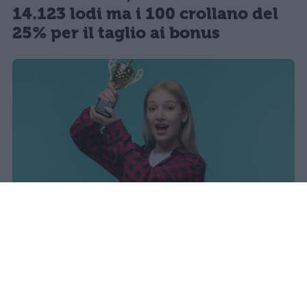
14.123 lodi ma i 100 crollano del
25% per il taglio ai bonus
I dati ufficiali della Maturità 2026
rivelano una concentrazione di
eccellenze al sud, con Campania,
Puglia e Sicilia in testa. Cala