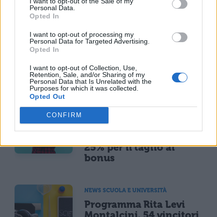
I want to opt-out of the Sale of my
.
Personal Data.
Opted In
I want to opt-out of processing my
Personal Data for Targeted Advertising.
Opted In
I want to opt-out of Collection, Use,
Retention, Sale, and/or Sharing of my
TI POTREBBE INTERESSARE
Personal Data that Is Unrelated with the
Purposes for which it was collected.
Opted Out
MATURITÀ
Maturità 2026, il sud
CONFIRM
domina con 14.123 lodi
ma i 100 crollano del
25% per il taglio ai
bonus
NEWS SCUOLA E UNIVERSITÀ
Programma Rita Levi
Montalcini, 54 vincitori