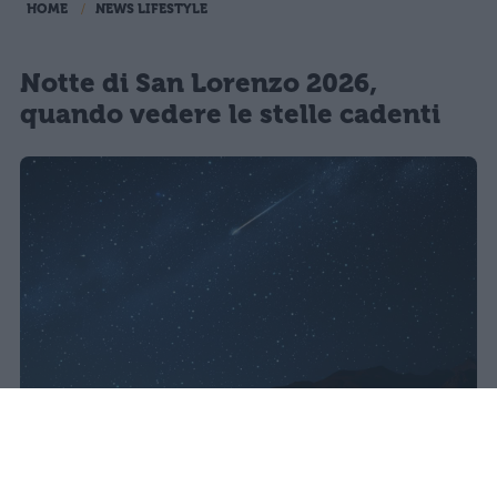
HOME
NEWS LIFESTYLE
Notte di San Lorenzo 2026,
quando vedere le stelle cadenti
Lo sciame meteorico delle Perseidi
raggiunge il massimo nella notte tra