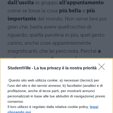
dall’uscita
in gruppo
all’appuntamento
come se fosse la cosa
più bella
e
più
importante
del mondo. Non serve fare poi
gran che, basta avere quell’occhio di
riguardo, quella parolina in più, quel gesto
carino, anche cose apparentemente
insignificanti, che lei però nota. Perché
a
noi ragazze non sfugge mai
, proprio mai
niente. Anche quando da Sissi diventerà la
StudentVille -
La tua privacy è la nostra priorità
principessa sul pisello, sempre, sempre,
Questo sito web utilizza cookie: a) necessari (tecnici) per
sempre, fatela sentire importante. Certo,
l'uso del sito e dei servizi annessi; b) facoltativi (analitici e di
ovvio che quando scatta la passione, scatta
profilazione, anche di terze parti, per mostrarti annunci
personalizzati in base alle tue abitudini di navigazione) previo
la passione e non ci sono santi che
consenso.
Il loro utilizzo è regolato dalla relativa cookie policy,
leggi
reggono ma se lei sentirà che per voi lei è il
cliccando qui
.