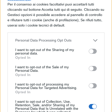
massimo, allora altro che passione…
Per il consenso ai cookies facoltativi puoi accettarli tutti
cliccando sul bottone Accetta tutti qui di seguito. Cliccando su
huhuhu non la terrà più nessuno!
Gestisci opzioni è possibile accedere al pannello di controllo
E questo era
“il primo comandamento”
, il
e rifiutare tutti i cookie (anche di profilazione); Se rifiuti tutto,
userai solo i cookie tecnici di default.
principio di fondo da tatuarsi nella testa, da
ripetere ogni mattina, ogni sera, ogni
Personal Data Processing Opt Outs
momento… deve diventare il vostro chiodo
I want to opt-out of the Sharing of my
fisso….
personal data.
Opted In
Detto ciò passiamo ai consigli un po’ più
I want to opt-out of the Sale of my
pratici: come comportarsi in ogni
Personal Data.
Opted In
situazione, cosa fare, cosa dire, come farlo,
I want to opt-out of processing my
come dirlo… insomma tutto ciò che dovete
Personal Data for Targeted Advertising.
Opted In
sapere per centrare l’obiettivo!
Questo, nella prossima lezione!
I want to opt-out of Collection, Use,
Retention, Sale, and/or Sharing of my
Personal Data that Is Unrelated with the
Purposes for which it was collected.