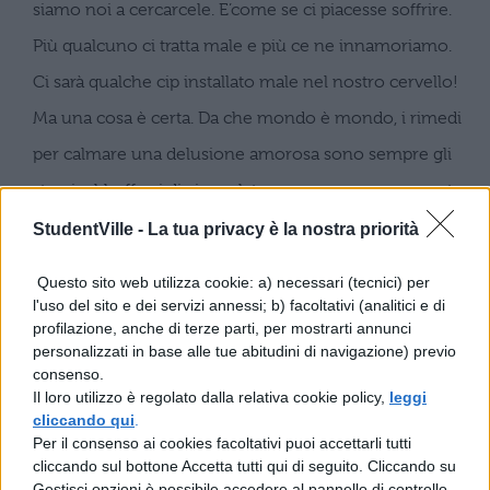
siamo noi a cercarcele. E’
come se ci piacesse soffrire.
Più qualcuno ci tratta male e più ce ne innamoriamo.
Ci sarà qualche cip installato male nel
nostro cervello!
Ma una cosa è certa. Da che mondo è mondo, i rimedi
per calmare una delusione amorosa sono sempre gli
stessi: abbuffarsi di cioccolata, conoscere nuova gente
e buttarsi a capofitto nel lavoro o in qualche altro
StudentVille -
La tua privacy è la nostra priorità
impegno. Non è
un caso che dopo due mesi ci
Questo sito web utilizza cookie: a) necessari (tecnici) per
ritroviamo obesi, stressati e cercati da persone di cui
l'uso del sito e dei servizi annessi; b) facoltativi (analitici e di
profilazione, anche di terze parti, per mostrarti annunci
neanche ricordiamo il nome! Ma non
importa. Noi
personalizzati in base alle tue abitudini di navigazione) previo
continueremo imperterriti a cercare ovunque l’uomo
consenso.
Il loro utilizzo è regolato dalla relativa cookie policy,
leggi
o la donna della nostra vita. Tanto lo dicono tutti: “Chi
cliccando qui
.
cerca trova”. Ma ricorda: se trovi senza cercare, stai
Per il consenso ai cookies facoltativi puoi accettarli tutti
cliccando sul bottone Accetta tutti qui di seguito. Cliccando su
certo che è una fregatura!
Gestisci opzioni è possibile accedere al pannello di controllo