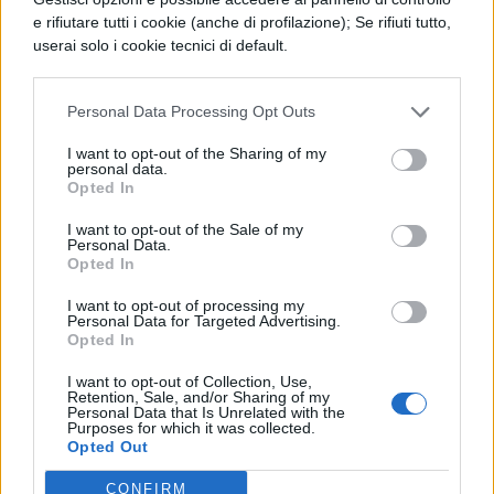
e rifiutare tutti i cookie (anche di profilazione); Se rifiuti tutto,
d
i
Veronica Crocitti
userai solo i cookie tecnici di default.
Personal Data Processing Opt Outs
I want to opt-out of the Sharing of my
personal data.
Opted In
TI POTREBBE INTERESSARE
I want to opt-out of the Sale of my
Personal Data.
NEWS LIFESTYLE
Opted In
Francia vieta i social ai
I want to opt-out of processing my
minori di 15 anni dal 1°
Personal Data for Targeted Advertising.
settembre: come
Opted In
funziona il controllo
dell'età
I want to opt-out of Collection, Use,
Retention, Sale, and/or Sharing of my
Personal Data that Is Unrelated with the
Purposes for which it was collected.
Opted Out
NEWS LIFESTYLE
Oltre uno studente su
CONFIRM