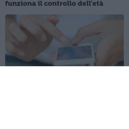
funziona il controllo dell'età
Il 21 luglio la Francia ha approvato
una legge che vieta ai minori di
quindici anni l'accesso ai social
network, in vigore dal 1° settembre.