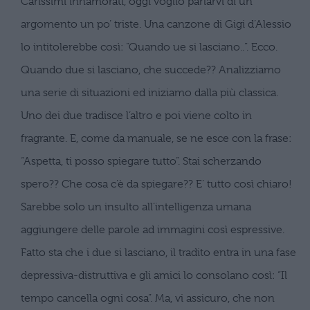
Carissimi innamorati, oggi voglio parlarvi di un
argomento un po’ triste. Una canzone di Gigi d’Alessio
lo intitolerebbe c
osì: “Quando ue si lasciano..”. Ecco.
Quando due si lasciano, che succede?? Analizziamo
una serie di situazioni ed iniziamo
dalla più classica.
Uno dei due tradisce l’altro e poi viene colto in
fragrante. E, come da manuale, se ne esce con la frase:
“Aspetta, ti posso spiegare tutto”. Stai scherzando
spero?? Che cosa c’è da spiegare?? E’ tutto così chiaro!
Sarebbe solo un
insulto all’intelligenza umana
aggiungere delle parole ad immagini così espressive.
Fatto sta che i due si lasciano, il
tradito entra in una fase
depressiva-distruttiva e gli amici lo consolano così: “Il
tempo cancella ogni cosa”. Ma, vi
assicuro, che non