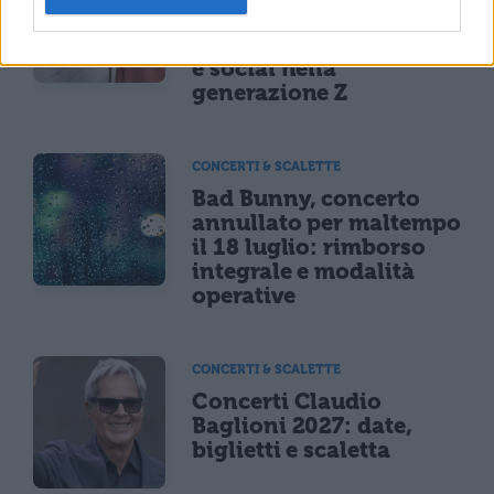
sei a rischio: l'allarme
Iss su gaming, azzardo
e social nella
generazione Z
CONCERTI & SCALETTE
Bad Bunny, concerto
annullato per maltempo
il 18 luglio: rimborso
integrale e modalità
operative
CONCERTI & SCALETTE
Concerti Claudio
Baglioni 2027: date,
biglietti e scaletta