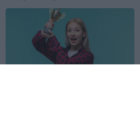
I dati ufficiali della Maturità 2026
rivelano una concentrazione di
eccellenze al sud, con Campania,
Puglia e Sicilia in testa. Cala
drasticamente la percentuale di voti
100.