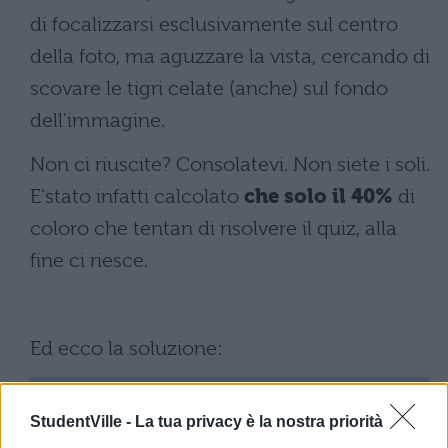
di focalizzarsi esclusivamente sul centro
della foto, ma aguzzare la vista, cercando di
scovare le tigri celate (anche) sul fondo
dell'immagine.
Non ci riuscite? Consolatevi. Non siete i soli.
E'stato infatti calcolato
che solo il 40%
di
coloro che tentan di risolvere il quiz, alla
fine ci riesce.
Ed ecco la soluzione:
StudentVille -
La tua privacy è la nostra priorità