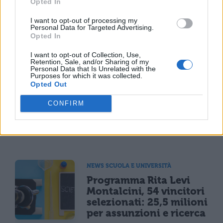
Opted In
I want to opt-out of processing my
Personal Data for Targeted Advertising.
Opted In
TI POTREBBE INTERESSARE
I want to opt-out of Collection, Use,
Retention, Sale, and/or Sharing of my
Personal Data that Is Unrelated with the
MATURITÀ
Purposes for which it was collected.
Opted Out
Maturità 2026, il sud
domina con 14.123 lodi
CONFIRM
ma i 100 crollano del
25% per il taglio ai
bonus
NEWS SCUOLA E UNIVERSITÀ
Programma Rita Levi
Montalcini, 54 vincitori
selezionati: 25,5 milioni
per assunzioni e ricerca