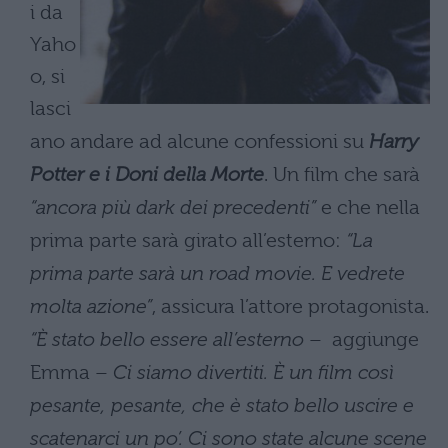
i da
Yaho
o, si
lasci
ano andare ad alcune confessioni su
Harry
Potter e i Doni della Morte
. Un film che sarà
“ancora più dark dei precedenti”
e che nella
prima parte sarà girato all’esterno:
“La
prima parte sarà un road movie. E vedrete
molta azione”
, assicura l’attore protagonista.
“È stato bello essere all’esterno
– aggiunge
Emma –
Ci siamo divertiti. È un film così
pesante, pesante, che è stato bello uscire e
scatenarci un po’. Ci sono state alcune scene