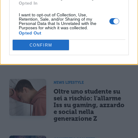
Opted In
TI POTREBBE INTERESSARE
I want to opt-out of Collection, Use,
Retention, Sale, and/or Sharing of my
Personal Data that Is Unrelated with the
NEWS LIFESTYLE
Purposes for which it was collected.
Opted Out
Francia vieta i social ai
minori di 15 anni dal 1°
CONFIRM
settembre: come
funziona il controllo
dell'età
NEWS LIFESTYLE
Oltre uno studente su
sei a rischio: l'allarme
Iss su gaming, azzardo
e social nella
generazione Z