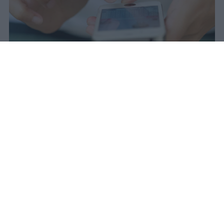
Il 21 luglio la Francia ha approvato
una legge che vieta ai minori di
quindici anni l'accesso ai social
network, in vigore dal 1° settembre.
Redazione Studentville
Pubblicato il 29 lug 2026
Il 21 luglio la Francia ha approvato una
legge che
vieta ai minori di quindici