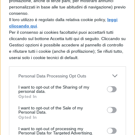
profilazione, anche di terze parti, per mostrarti annunci
personalizzati in base alle tue abitudini di navigazione) previo
gli si rivoltano contro. E’ totalmente
consenso.
paranoico riguardo a ciò che Ron e
Il loro utilizzo è regolato dalla relativa cookie policy,
leggi
cliccando qui
.
Hermione dicono di lui. Pensa che i due
Per il consenso ai cookies facoltativi puoi accettarli tutti
amici mettano in dubbio la sua leadership,
cliccando sul bottone Accetta tutti qui di seguito. Cliccando su
Gestisci opzioni è possibile accedere al pannello di controllo
ma nel contempo è lui stesso il primo a
e rifiutare tutti i cookie (anche di profilazione); Se rifiuti tutto,
metterla in dubbio. Non ha un piano
userai solo i cookie tecnici di default.
d’azione, quindi si sente praticamente
Personal Data Processing Opt Outs
inutile”.
I want to opt-out of the Sharing of my
La prima parte di Harry Potter e i Doni della
personal data.
Opted In
Morte uscirà a novembre.
I want to opt-out of the Sale of my
Personal Data.
Opted In
I want to opt-out of processing my
Personal Data for Targeted Advertising.