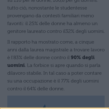
su 110 per le donne, 100,8 per gli uomini.
tutto ciò, nonostante le studentesse
provengano da contesti familiari meno
favoriti: il 25% delle donne ha almeno un
genitore laureato contro il32% degli uomini.
Il rapporto ha mostrato come, a cinque
anni dalla laurea magistrale a trovare lavoro
è l'83% delle donne contro il
90% degli
uomini
. La forbice si apre quando si parla
dilavoro stabile. In tal caso a poter contare
su una occupazione è il 77% degli uomini
contro il 64% delle donne.