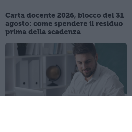
Carta docente 2026, blocco del 31
agosto: come spendere il residuo
prima della scadenza
sniro
Pubblicato il 6 ago 2026