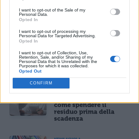
I want to opt-out of the Sale of my
Personal Data.
Opted In
I want to opt-out of processing my
Personal Data for Targeted Advertising.
Opted In
I want to opt-out of Collection, Use,
Retention, Sale, and/or Sharing of my
Personal Data that Is Unrelated with the
Purposes for which it was collected.
TI POTREBBE INTERESSARE
Opted Out
NEWS SCUOLA
CONFIRM
Carta docente 2026,
blocco del 31 agosto:
come spendere il
residuo prima della
scadenza