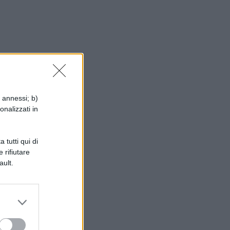
i annessi; b)
onalizzati in
 tutti qui di
 rifiutare
ault.