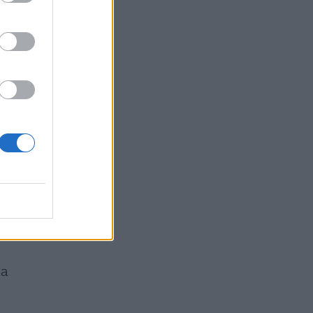
p
di
la