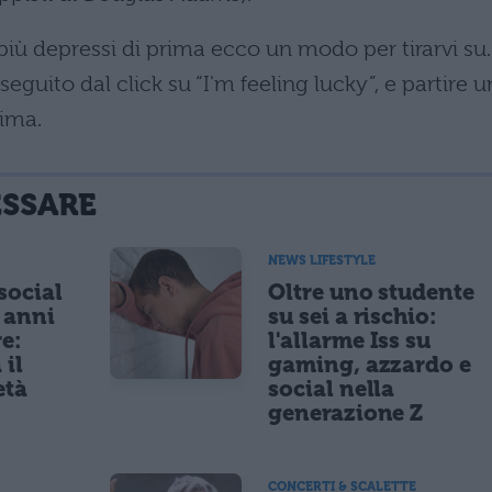
o più depressi di prima ecco un modo per tirarvi su.
eguito dal click su “I'm feeling lucky”, e partire u
tima.
ESSARE
NEWS LIFESTYLE
 social
Oltre uno studente
5 anni
su sei a rischio:
re:
l'allarme Iss su
 il
gaming, azzardo e
età
social nella
generazione Z
CONCERTI & SCALETTE