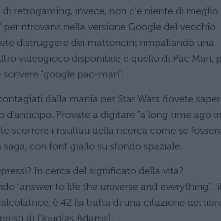
a di retrogaming, invece, non c'è niente di meglio
” per ritrovarvi nella versione Google del vecchio
ovete distruggere dei mattoncini rimpallando una
Altro videogioco disponibile è quello di Pac Man, 
 scrivere “google pac-man”.
 contagiati dalla mania per Star Wars dovete sape
d'anticipo. Provate a digitare “a long time ago in
te scorrere i risultati della ricerca come se fosser
lla saga, con font giallo su sfondo spaziale.
pressi? In cerca del significato della vita?
o “answer to life the universe and everything": i
calcolatrice, è 42 (si tratta di una citazione del libr
ppisti di Douglas Adams).