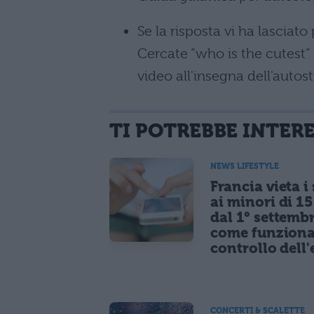
Se la risposta vi ha lasciat
Cercate “who is the cutest” s
video all'insegna dell'autos
TI POTREBBE INTER
NEWS LIFESTYLE
Francia vieta i
ai minori di 1
dal 1° settemb
come funziona
controllo dell'
CONCERTI & SCALETTE