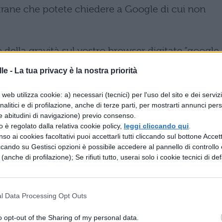
 strane che potete chiedere a Google di cui non
to della gravità sul vostro browser digitate “google
m feeling lucky: il primo risultato provocherà la
le -
La tua privacy è la nostra priorità
web utilizza cookie: a) necessari (tecnici) per l'uso del sito e dei serviz
analitici e di profilazione, anche di terze parti, per mostrarti annunci pers
iravolte fate lo stesso con “google sphere”: ecco
e abitudini di navigazione) previo consenso.
 della tradizionale homepage di Google.
zzo è regolato dalla relativa cookie policy,
leggi cliccando qui
.
so ai cookies facoltativi puoi accettarli tutti cliccando sul bottone Accetta
mplicemente a cliccare su “I'm feeling lucky”, vi
ccando su Gestisci opzioni è possibile accedere al pannello di controllo e
e (anche di profilazione); Se rifiuti tutto, userai solo i cookie tecnici di def
n tutto l'archivio di doodle pubblicati in passato.
ecessità di vedere le cose da un'altra prospettiva
l Data Processing Opt Outs
 la pagina ruoterà su se stessa.
o opt-out of the Sharing of my personal data.