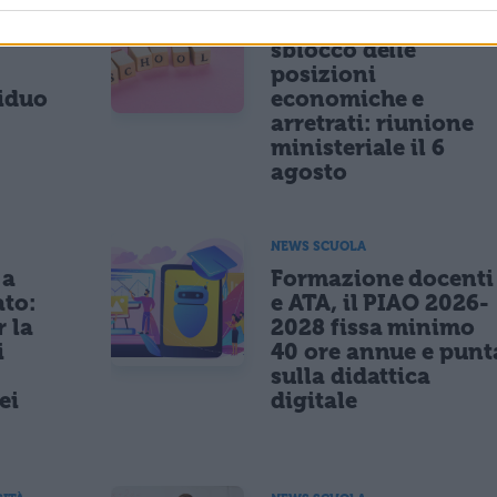
 2026,
Personale ATA,
sblocco delle
posizioni
siduo
economiche e
arretrati: riunione
ministeriale il 6
agosto
NEWS SCUOLA
 a
Formazione docenti
ato:
e ATA, il PIAO 2026-
r la
2028 fissa minimo
i
40 ore annue e punt
sulla didattica
ei
digitale