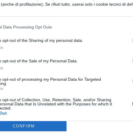
e (anche di profilazione); Se rifiuti tutto, userai solo i cookie tecnici di def
 ad ogni forma
l Data Processing Opt Outs
o opt-out of the Sharing of my personal data.
In
 S=3
o opt-out of the Sale of my Personal Data.
 => T*T*T=24/3 => T*T*T=8 => T=2
In
 C*C=96/6 = 16 => C=4
to opt-out of processing my Personal Data for Targeted
ing.
*2 = 4+6 = 10.
In
o opt-out of Collection, Use, Retention, Sale, and/or Sharing
ersonal Data that Is Unrelated with the Purposes for which it
lected.
Out
ESSARE
CONFIRM
NEWS SCUOLA