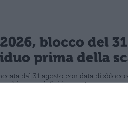
2026, blocco del 3
siduo prima della s
ccata dal 31 agosto con data di sblocco 
 andrà perso definitivamente.