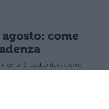
1 agosto: come
cadenza
incerta. Il residuo deve essere