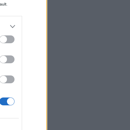
ault.