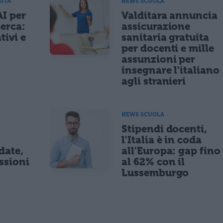
SITÀ
NEWS SCUOLA
AI per
Valditara annuncia
cerca:
assicurazione
tivi e
sanitaria gratuita
per docenti e mille
assunzioni per
insegnare l'italiano
agli stranieri
NEWS SCUOLA
Stipendi docenti,
l'Italia è in coda
date,
all'Europa: gap fino
ssioni
al 62% con il
Lussemburgo