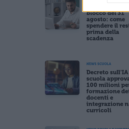
Carta docente
blocco del 31
agosto: come
spendere il re
prima della
scadenza
NEWS SCUOLA
Decreto sull'IA
scuola approv
100 milioni pe
formazione de
docenti e
integrazione n
curricoli