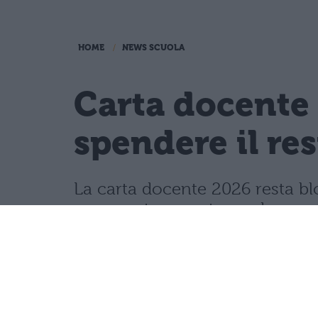
HOME
NEWS SCUOLA
Carta docente 
spendere il re
La carta docente 2026 resta blo
speso entro questa scadenza o