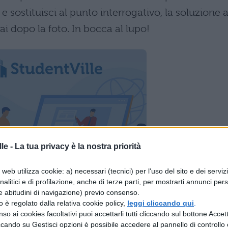
sostituisci al punto interrogativo, la soluzione a
ai dopo la foto. In bocca al lupo!
le -
La tua privacy è la nostra priorità
web utilizza cookie: a) necessari (tecnici) per l'uso del sito e dei serviz
analitici e di profilazione, anche di terze parti, per mostrarti annunci pers
e abitudini di navigazione) previo consenso.
zzo è regolato dalla relativa cookie policy,
leggi cliccando qui
.
so ai cookies facoltativi puoi accettarli tutti cliccando sul bottone Accetta
ccando su Gestisci opzioni è possibile accedere al pannello di controllo e