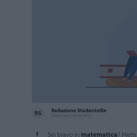
Redazione Studentville
Pubblicato il 28 set 2016
Sei bravo in
matematica
? Metti