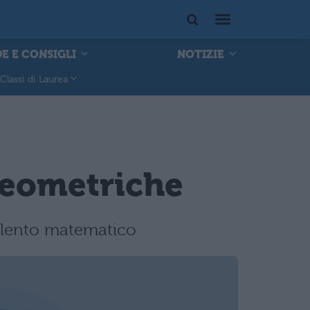
E E CONSIGLI
NOTIZIE
Classi di Laurea
 geometriche
 talento matematico