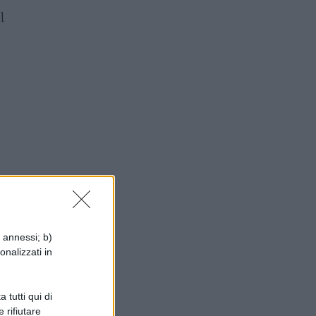
l
i annessi; b)
onalizzati in
 tutti qui di
 rifiutare