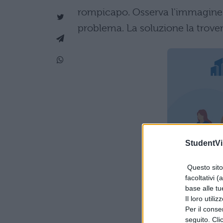
rompicapo. Osserva l'immagine e 
problema. La soluzione la trover
StudentVil
Questo sito 
facoltativi (
base alle tu
Il loro utili
Per il consen
seguito. Cli