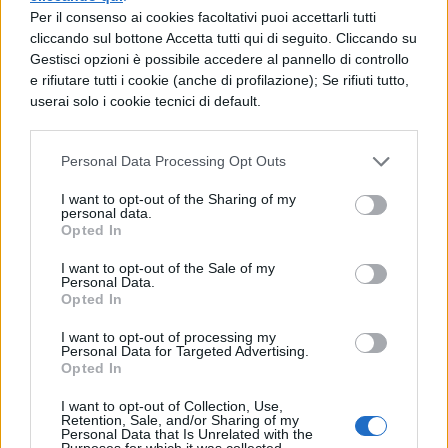
Ad arricchire ulteriormente il social
Per il consenso ai cookies facoltativi puoi accettarli tutti
network arriveranno anche tre nuovi
cliccando sul bottone Accetta tutti qui di seguito. Cliccando su
bottoni: oltre al canonico "
Mi piace
",
Gestisci opzioni è possibile accedere al pannello di controllo
verranno introdotti "
Visto
", "
Letto
" e
e rifiutare tutti i cookie (anche di profilazione); Se rifiuti tutto,
"
Ascoltato
". Il nuovo Facebook sarà online
userai solo i cookie tecnici di default.
dal 30 settembre.
Personal Data Processing Opt Outs
I want to opt-out of the Sharing of my
personal data.
Opted In
I want to opt-out of the Sale of my
Personal Data.
Opted In
TI POTREBBE INTERESSARE
I want to opt-out of processing my
Personal Data for Targeted Advertising.
NEWS LIFESTYLE
Opted In
Francia vieta i social ai
minori di 15 anni dal 1°
I want to opt-out of Collection, Use,
Retention, Sale, and/or Sharing of my
settembre: come
Personal Data that Is Unrelated with the
funziona il controllo
Purposes for which it was collected.