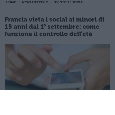
HOME
NEWS LIFESTYLE
TV, TECH & SOCIAL
Francia vieta i social ai minori di
15 anni dal 1° settembre: come
funziona il controllo dell'età
Redazione Studentville
Pubblicato il 29 lug 2026