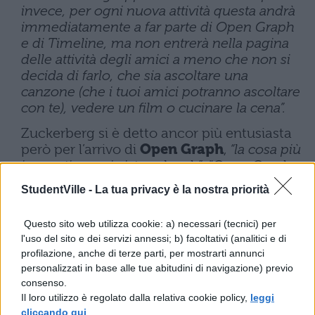
invece, per ogni nuova attività questa andrà
immediatamente a far parte di Open Graph
e di Timeline, ma non entrerà nella pagina
delle attività degli amici a meno che non si
decida di farlo, che sia ascoltare una
canzone (che i tuoi amici potranno ascoltare
con te), vedere un film o cucinare la cena”.
Zuckerberg si è detto ancor più entusiasta
però per l’arrivo di
Open Graph
,
“la cosa più
innovativa mai vista sul web”: "Open Graph e
Ticker, che ne fa parte
– ha spiegato Mark –
StudentVille -
La tua privacy è la nostra priorità
permetteranno di fare diventare il proprio
profilo ancora più social”.
Sarà possibile
Questo sito web utilizza cookie: a) necessari (tecnici) per
ascoltare la musica o vedere in tempo reale
l'uso del sito e dei servizi annessi; b) facoltativi (analitici e di
i programmi televisivi e i film che gli amici
profilazione, anche di terze parti, per mostrarti annunci
stanno ascoltando o vedendo.
“Sarà come
personalizzati in base alle tue abitudini di navigazione) previo
fare un party davanti alla televisione del
consenso.
proprio appartamento”
Il loro utilizzo è regolato dalla relativa cookie policy,
leggi
cliccando qui
.