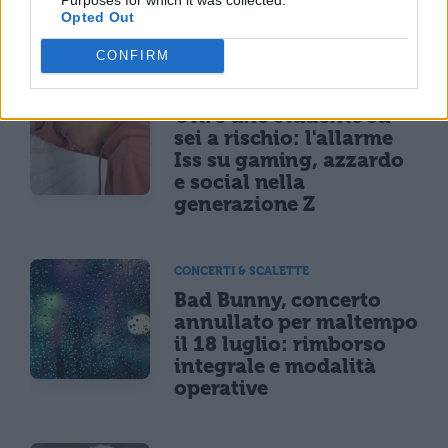
dell'età
Opted Out
CONFIRM
NEWS LIFESTYLE
Oltre uno studente su
sei a rischio: l'allarme
Iss su gaming, azzardo
e social nella
generazione Z
CONCERTI & SCALETTE
Bad Bunny, concerto
annullato per maltempo
il 18 luglio: rimborso
integrale e modalità
operative