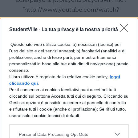
‘http://www.youtube.com/watch?
v=144mmHWtY3k’, ‘controlbar’: ‘over’,
‘image’:
StudentVille -
La tua privacy è la nostra priorità
‘https://www.studentville.it/app/uploads/m
Questo sito web utilizza cookie: a) necessari (tecnici) per
edia/players/preview.jpg’, ‘skin’:
l'uso del sito e dei servizi annessi; b) facoltativi (analitici e di
profilazione, anche di terze parti, per mostrarti annunci
‘https://www.studentville.it/app/uploads/m
personalizzati in base alle tue abitudini di navigazione) previo
edia/players/jwplayer2/bekle.zip’, ‘width’:
consenso.
Il loro utilizzo è regolato dalla relativa cookie policy,
leggi
‘600’, ‘height’: ‘400’ });
cliccando qui
.
Per il consenso ai cookies facoltativi puoi accettarli tutti
cliccando sul bottone Accetta tutti qui di seguito. Cliccando su
Gestisci opzioni è possibile accedere al pannello di controllo
e rifiutare tutti i cookie (anche di profilazione); Se rifiuti tutto,
userai solo i cookie tecnici di default.
TI POTREBBE INTERESSARE
Personal Data Processing Opt Outs