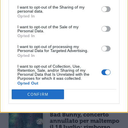
NEWS LIFESTYLE
I want to opt-out of the Sharing of my
Francia vieta i social ai
personal data.
minori di 15 anni dal 1°
Opted In
settembre: come
I want to opt-out of the Sale of my
funziona il controllo
Personal Data.
dell'età
Opted In
I want to opt-out of processing my
Personal Data for Targeted Advertising.
NEWS LIFESTYLE
Opted In
Oltre uno studente su
I want to opt-out of Collection, Use,
sei a rischio: l'allarme
Retention, Sale, and/or Sharing of my
Iss su gaming, azzardo
Personal Data that Is Unrelated with the
Purposes for which it was collected.
e social nella
Opted Out
generazione Z
CONFIRM
CONCERTI & SCALETTE
Bad Bunny, concerto
annullato per maltempo
il 18 luglio: rimborso