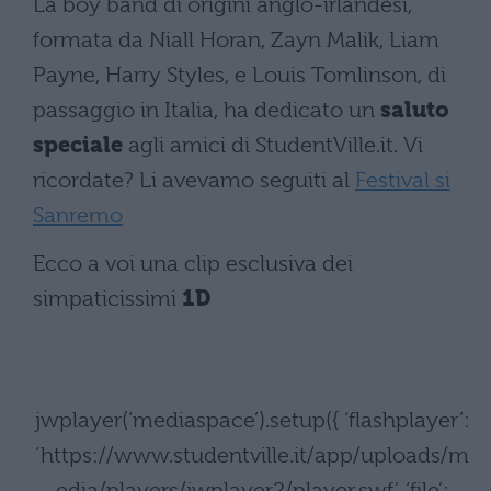
La boy band di origini anglo-irlandesi,
formata da Niall Horan, Zayn Malik, Liam
Payne, Harry Styles, e Louis Tomlinson, di
passaggio in Italia, ha dedicato un
saluto
speciale
agli amici di StudentVille.it. Vi
ricordate? Li avevamo seguiti al
Festival si
Sanremo
Ecco a voi una clip esclusiva dei
simpaticissimi
1D
jwplayer(‘mediaspace’).setup({ ‘flashplayer’:
‘https://www.studentville.it/app/uploads/m
edia/players/jwplayer2/player.swf’, ‘file’: