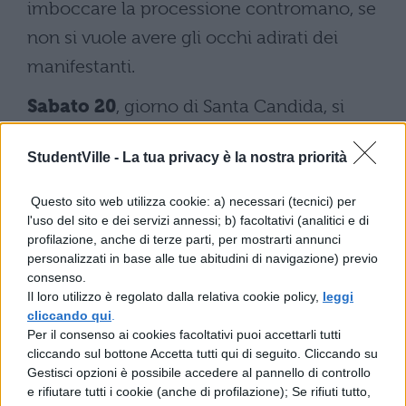
imboccare la processione contromano, se
non si vuole avere gli occhi adirati dei
manifestanti.
Sabato 20
, giorno di Santa Candida, si
parte da piazza Chiesa con la Banda del
StudentVille -
La tua privacy è la nostra priorità
paese che dalle 7 del mattino – orario in
cui vi sarete già svegliati, causa fuochi
Questo sito web utilizza cookie: a) necessari (tecnici) per
d’artificio – accompagna la santa in
l'uso del sito e dei servizi annessi; b) facoltativi (analitici e di
profilazione, anche di terze parti, per mostrarti annunci
processione
, facendo il giro dell’isola e
personalizzati in base alle tue abitudini di navigazione) previo
consenso.
visitando le case e i giardini dove le signore
Il loro utilizzo è regolato dalla relativa cookie policy,
leggi
hanno preparato una gustosa – talvolta
cliccando qui
.
Per il consenso ai cookies facoltativi puoi accettarli tutti
alcolica – colazione. Alle 17, c’è la
cliccando sul bottone Accetta tutti qui di seguito. Cliccando su
suggestiva
processione della Barca di
Gestisci opzioni è possibile accedere al pannello di controllo
e rifiutare tutti i cookie (anche di profilazione); Se rifiuti tutto,
Santa Candida
in cui si narra fu ritrovato il