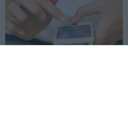
Redazione Studentville
Pubblicato il 29 lug 2026
Il 21 luglio la Francia ha approvato una
legge che
vieta ai minori di quindici
anni l’accesso ai servizi di social
networking online forniti da
piattaforme digitali
. La norma entra in