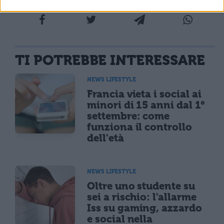
TI POTREBBE INTERESSARE
NEWS LIFESTYLE
Francia vieta i social ai
minori di 15 anni dal 1°
settembre: come
funziona il controllo
dell'età
NEWS LIFESTYLE
Oltre uno studente su
sei a rischio: l'allarme
Iss su gaming, azzardo
e social nella