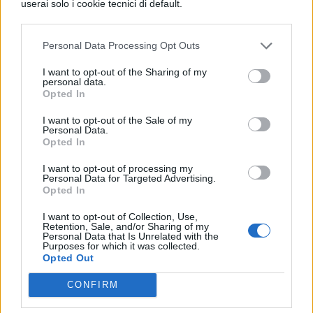
userai solo i cookie tecnici di default.
corpo della Santa sulle rive del Pozzillo. La
giornata termina con la festa in piazza, tra
Personal Data Processing Opt Outs
musica e tanta, tanta gente d’ogni età. Il
I want to opt-out of the Sharing of my
tutto si conclude con lo spettacolo
personal data.
Opted In
pirotecnico che rende Ventotene un posto
I want to opt-out of the Sale of my
ancora più magico di quello che è.
Personal Data.
Opted In
Per raggiungere Ventotene si prende il
I want to opt-out of processing my
traghetto o l’aliscafo:
qui
troverete gli orari
Personal Data for Targeted Advertising.
Opted In
e i prezzi, mentre per
dormire
ci sono
I want to opt-out of Collection, Use,
appartamenti e B&b. Buona Santa Candida.
Retention, Sale, and/or Sharing of my
Personal Data that Is Unrelated with the
Purposes for which it was collected.
Opted Out
Credits | Youtube Wikipedia & Pinterest
CONFIRM