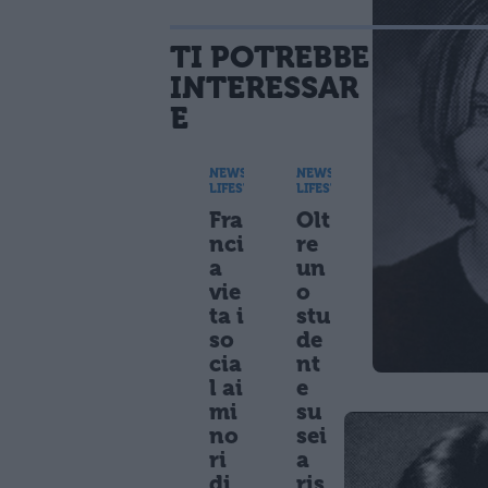
TI POTREBBE
INTERESSAR
E
NEWS
NEWS
LIFESTYLE
LIFESTYLE
Fra
Olt
nci
re
a
un
vie
o
ta i
stu
so
de
cia
nt
l ai
e
mi
su
no
sei
ri
a
di
ris