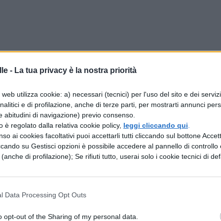
le -
La tua privacy è la nostra priorità
web utilizza cookie: a) necessari (tecnici) per l'uso del sito e dei serviz
analitici e di profilazione, anche di terze parti, per mostrarti annunci pers
e abitudini di navigazione) previo consenso.
zzo è regolato dalla relativa cookie policy,
leggi cliccando qui
.
so ai cookies facoltativi puoi accettarli tutti cliccando sul bottone Accetta
ccando su Gestisci opzioni è possibile accedere al pannello di controllo e
e (anche di profilazione); Se rifiuti tutto, userai solo i cookie tecnici di def
l Data Processing Opt Outs
o opt-out of the Sharing of my personal data.