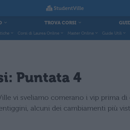
O
TROVA CORSI
GUID
tiche
Corsi di Laurea Online
Master Online
Guide Utili
i: Puntata 4
ille vi sveliamo comerano i vip prima d
 lentiggini, alcuni dei cambiamenti più vis