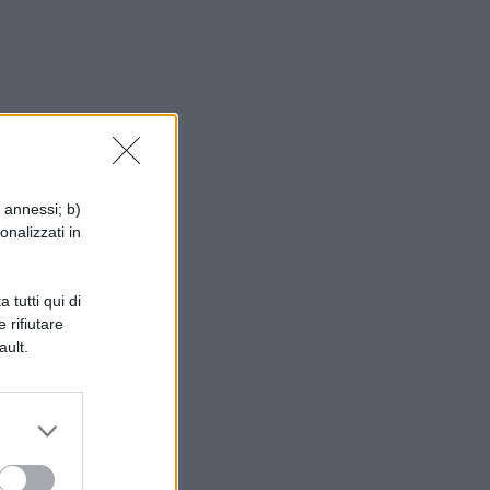
i annessi; b)
onalizzati in
 tutti qui di
 rifiutare
ault.