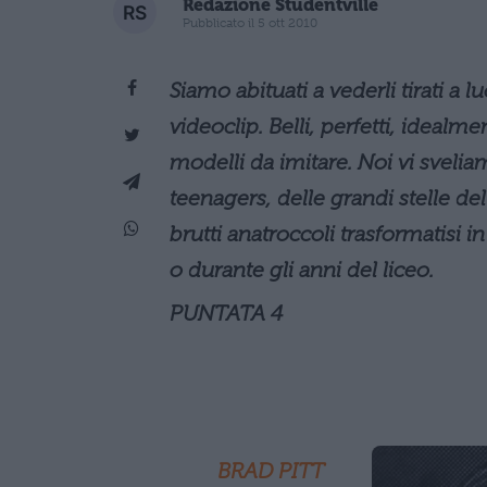
Redazione Studentville
Pubblicato il 5 ott 2010
Siamo abituati a vederli tirati a 
videoclip. Belli, perfetti, ideal
modelli da imitare. Noi vi sveliam
teenagers, delle grandi stelle de
brutti anatroccoli trasformatisi i
o durante gli anni del liceo.
PUNTATA 4
BRAD PITT