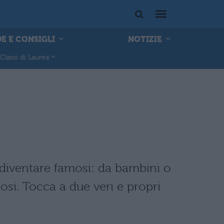
E E CONSIGLI
NOTIZIE
Classi di Laurea
i diventare famosi: da bambini o
tosi. Tocca a due veri e propri