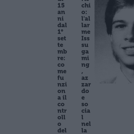
15
chi
an
o:
ni
l'al
dal
lar
1°
me
set
Iss
te
su
mb
ga
re:
mi
co
ng
me
,
fu
az
nzi
zar
on
do
a il
e
co
so
ntr
cia
oll
l
o
nel
del
la