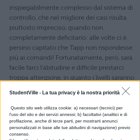
inspiegabilmente complesso dal sistema di
controllo, che nel migliore dei casi risulta
piuttosto impreciso, quando non
completamente deficitario: alle volte ci è
persino capitato che Tapp non rispondesse
più ai comandi! Fortunatamente, però, sarà
facile farci l’abitudine e difficile prestarci
troppa attenzione, in quanto i livelli saranno
basati principalmente sulla risoluzione di
StudentVille -
La tua privacy è la nostra priorità
enigmi e sull’esplorazione. Esplorazione
che, senza mezzi termini, è praticamente
Questo sito web utilizza cookie: a) necessari (tecnici) per
l'uso del sito e dei servizi annessi; b) facoltativi (analitici e di
un elemento assente in Saw, per quanto
profilazione, anche di terze parti, per mostrarti annunci
fondamentale. L’intero percorso che ci sarà
personalizzati in base alle tue abitudini di navigazione) previo
consenso.
chiesto di compiere sino all’uscita, infatti, è