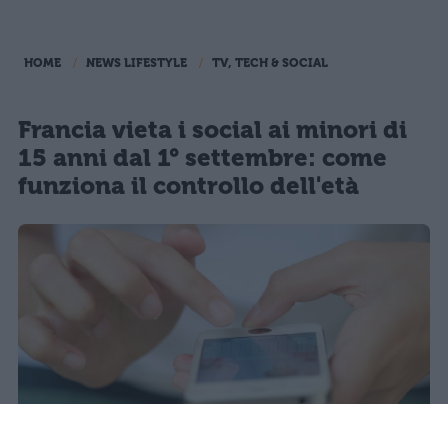
HOME
NEWS LIFESTYLE
TV, TECH & SOCIAL
Francia vieta i social ai minori di
15 anni dal 1° settembre: come
funziona il controllo dell'età