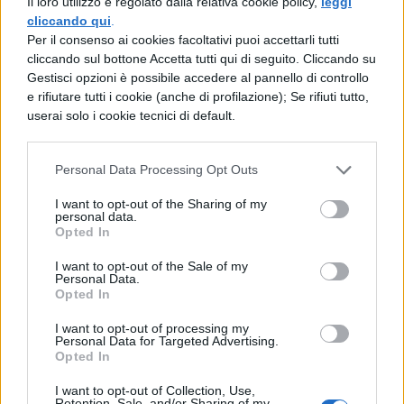
Il loro utilizzo è regolato dalla relativa cookie policy,
leggi
paragonabile a un lungo e serpeggiante
cliccando qui
.
Per il consenso ai cookies facoltativi puoi accettarli tutti
corridoio arricchito da stanze laterali e
cliccando sul bottone Accetta tutti qui di seguito. Cliccando su
qualche deviazione non eccessivamente
Gestisci opzioni è possibile accedere al pannello di controllo
e rifiutare tutti i cookie (anche di profilazione); Se rifiuti tutto,
significativa. In sostanza, se avremo
userai solo i cookie tecnici di default.
bisogno di un oggetto, le possibili soluzioni
saranno sempre e solo due: proseguire o
Personal Data Processing Opt Outs
tornare sui nostri passi, nel caso sia
I want to opt-out of the Sharing of my
personal data.
sfuggito alla nostra vista. Questo problema,
Opted In
che affligge l’intera esperienza di gioco, è
I want to opt-out of the Sale of my
Personal Data.
rovinosamente dannoso per l’atmosfera,
Opted In
che di fatto manca totalmente del ‘fattore
I want to opt-out of processing my
disorientante’ che la faceva da padrone
Personal Data for Targeted Advertising.
Opted In
nelle pellicole. Se a questo si aggiunge il
I want to opt-out of Collection, Use,
fatto che la pletora di tranelli e di situazioni
Retention, Sale, and/or Sharing of my