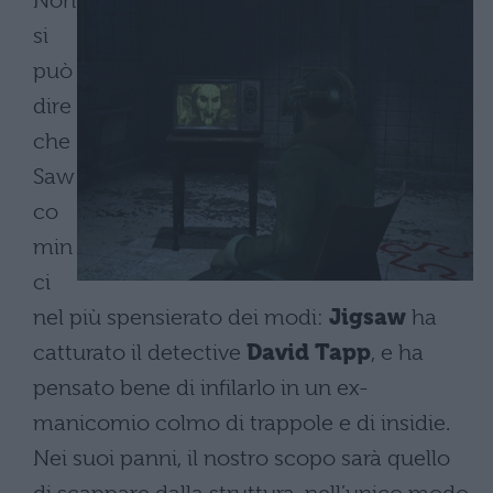
Non
si
può
dire
che
Saw
co
min
ci
nel più spensierato dei modi:
Jigsaw
ha
catturato il detective
David Tapp
, e ha
pensato bene di infilarlo in un ex-
manicomio colmo di trappole e di insidie.
Nei suoi panni, il nostro scopo sarà quello