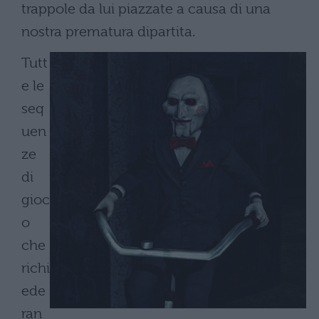
trappole da lui piazzate a causa di una
nostra prematura dipartita.
Tutt
e le
seq
uen
ze
di
gioc
o
che
richi
ede
ran