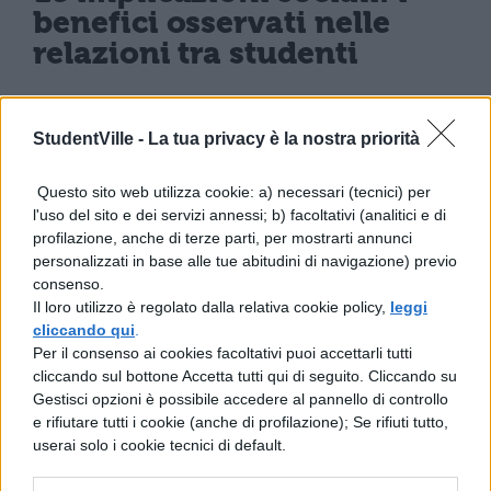
benefici osservati nelle
relazioni tra studenti
La drastica riduzione nell’uso degli
StudentVille -
La tua privacy è la nostra priorità
smartphone ha innescato una metamorfosi
nell’ambiente scolastico. Gli insegnanti
Questo sito web utilizza cookie: a) necessari (tecnici) per
riportano un
significativo miglioramento
l'uso del sito e dei servizi annessi; b) facoltativi (analitici e di
profilazione, anche di terze parti, per mostrarti annunci
della concentrazione
durante le lezioni e
personalizzati in base alle tue abitudini di navigazione) previo
consenso.
una partecipazione più attiva nelle
Il loro utilizzo è regolato dalla relativa cookie policy,
leggi
discussioni di classe.
cliccando qui
.
Per il consenso ai cookies facoltativi puoi accettarli tutti
Particolarmente evidente è la
rinascita
cliccando sul bottone Accetta tutti qui di seguito. Cliccando su
Gestisci opzioni è possibile accedere al pannello di controllo
delle interazioni faccia a faccia
: gli
e rifiutare tutti i cookie (anche di profilazione); Se rifiuti tutto,
studenti hanno riscoperto il valore della
userai solo i cookie tecnici di default.
comunicazione diretta, sviluppando