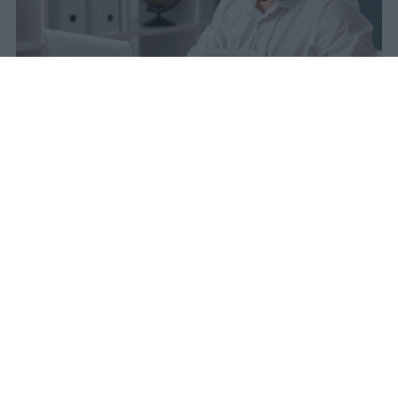
sniro
Pubblicato il 6 ago 2026
Quest’anno la carta docente presenta un
importo aggiornato a
383 euro
.
L’attivazione del bonus è avvenuta il
9
marzo scorso
, dopo un periodo di attesa
che si è protratto dal 31 agosto precedente.
La piattaforma viene bloccata ogni anno in
questa data e, dal primo settembre, il