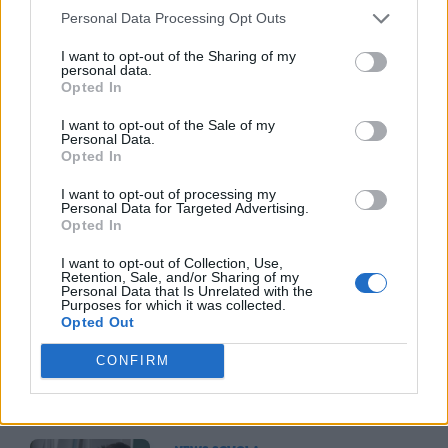
competenze relazionali che il filtro digitale
Personal Data Processing Opt Outs
aveva offuscato. Le pause diventano
I want to opt-out of the Sharing of my
personal data.
momenti di autentica socializzazione
Opted In
anziché occasioni di isolamento digitale,
I want to opt-out of the Sale of my
Personal Data.
con un impatto positivo sulla salute
Opted In
mentale e sul benessere emotivo dell’intera
I want to opt-out of processing my
comunità scolastica.
Personal Data for Targeted Advertising.
Opted In
I want to opt-out of Collection, Use,
Retention, Sale, and/or Sharing of my
Personal Data that Is Unrelated with the
Purposes for which it was collected.
Opted Out
CONFIRM
TI POTREBBE INTERESSARE