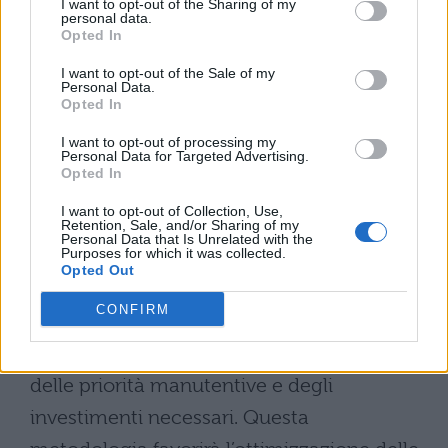
I want to opt-out of the Sharing of my
scolastico nazionale si orienta verso un
personal data.
Opted In
modello integrato di gestione e
I want to opt-out of the Sale of my
monitoraggio
. L’analisi complessiva
Personal Data.
Opted In
sull’Anagrafe dell’edilizia scolastica,
I want to opt-out of processing my
sviluppata attraverso la collaborazione tra
Personal Data for Targeted Advertising.
Opted In
Regioni, Province e Comuni, permetterà di
implementare strategie di intervento più
I want to opt-out of Collection, Use,
Retention, Sale, and/or Sharing of my
Personal Data that Is Unrelated with the
mirate e tempestive.
Purposes for which it was collected.
Opted Out
Il
sistema ANIST
rappresenta il fulcro
CONFIRM
tecnologico per la raccolta e l’elaborazione
dei dati, consentendo una visione d’insieme
delle priorità manutentive e degli
investimenti necessari. Questa