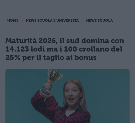
HOME
NEWS SCUOLA E UNIVERSITÀ
NEWS SCUOLA
Maturità 2026, il sud domina con
14.123 lodi ma i 100 crollano del
25% per il taglio ai bonus