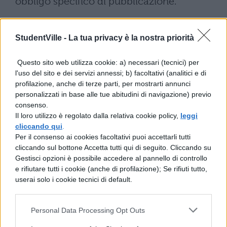
obbligo specifico di pubblicazione.
Per superare tale criticità, è stata avviata
StudentVille -
La tua privacy è la nostra priorità
un’
analisi complessiva sull’Anagrafe
con
il coinvolgimento diretto di Regioni,
Questo sito web utilizza cookie: a) necessari (tecnici) per
Province e Comuni. L’attivazione della
l'uso del sito e dei servizi annessi; b) facoltativi (analitici e di
profilazione, anche di terze parti, per mostrarti annunci
sezione dedicata all’edilizia all’interno
personalizzati in base alle tue abitudini di navigazione) previo
dell’ANIST consentirà di consolidare
consenso.
Il loro utilizzo è regolato dalla relativa cookie policy,
leggi
definitivamente i dati esistenti, integrare le
cliccando qui
.
diverse banche dati e pianificare con
Per il consenso ai cookies facoltativi puoi accettarli tutti
cliccando sul bottone Accetta tutti qui di seguito. Cliccando su
maggiore efficacia gli interventi futuri.
Gestisci opzioni è possibile accedere al pannello di controllo
e rifiutare tutti i cookie (anche di profilazione); Se rifiuti tutto,
Gli sviluppi futuri
userai solo i cookie tecnici di default.
nell’edilizia scolastica
Personal Data Processing Opt Outs
La pianificazione strategica del patrimonio