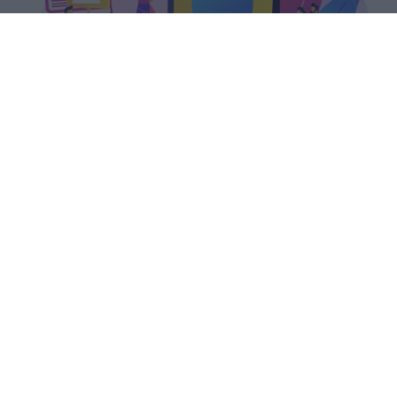
Il PIAO 2026-2028 del Ministero
dell'Istruzione colloca la formazione
continua tra le priorità strategiche,
garantendo a docenti e ATA almeno
40 ore annue.
romolo
Pubblicato il 5 ago 2026
Il Piano integrato di attività e
organizzazione (PIAO) 2026-2028 del
Ministero dell’Istruzione e del Merito