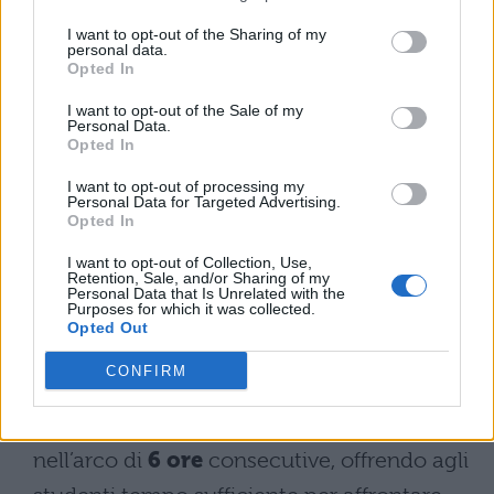
competenze irrinunciabili.
Probabilità e
I want to opt-out of the Sharing of my
personal data.
statistica
completano il quadro con eventi
Opted In
probabilistici e analisi descrittiva. Il
I want to opt-out of the Sale of my
Personal Data.
successo richiede preparazione metodica e
Opted In
capacità di collegare concetti teorici ad
I want to opt-out of processing my
applicazioni pratiche, dimostrando
Personal Data for Targeted Advertising.
Opted In
maturità matematica attraverso
I want to opt-out of Collection, Use,
ragionamento logico e precisione
Retention, Sale, and/or Sharing of my
Personal Data that Is Unrelated with the
operativa.
Purposes for which it was collected.
Opted Out
Il supporto per i maturandi
CONFIRM
La seconda prova di matematica si svolge
nell’arco di
6 ore
consecutive, offrendo agli