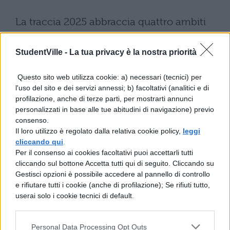
La traccia 2025 abbraccia quattro ambiti
disciplinari fondamentali stabiliti dai quadri
StudentVille -
La tua privacy è la nostra priorità
ministeriali.
Aritmetica e algebra
richiedono padronanza nelle
Questo sito web utilizza cookie: a) necessari (tecnici) per
rappresentazioni numeriche, operazioni sui
l'uso del sito e dei servizi annessi; b) facoltativi (analitici e di
profilazione, anche di terze parti, per mostrarti annunci
polinomi ed equazioni complesse.
personalizzati in base alle tue abitudini di navigazione) previo
Geometria euclidea e cartesiana
consenso.
Il loro utilizzo è regolato dalla relativa cookie policy,
leggi
spaziano dai triangoli e parallelogrammi
cliccando qui
.
alle funzioni circolari e figure
Per il consenso ai cookies facoltativi puoi accettarli tutti
cliccando sul bottone Accetta tutti qui di seguito. Cliccando su
tridimensionali.
Gestisci opzioni è possibile accedere al pannello di controllo
e rifiutare tutti i cookie (anche di profilazione); Se rifiuti tutto,
Insiemi e funzioni
costituiscono il cuore
userai solo i cookie tecnici di default.
dell’esame: proprietà delle funzioni, calcolo
differenziale e integrale rappresentano
Personal Data Processing Opt Outs