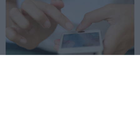
Il 21 luglio la Francia ha approvato
una legge che vieta ai minori di
quindici anni l'accesso ai social
network, in vigore dal 1° settembre.
Redazione Studentville
Pubblicato il 29 lug 2026