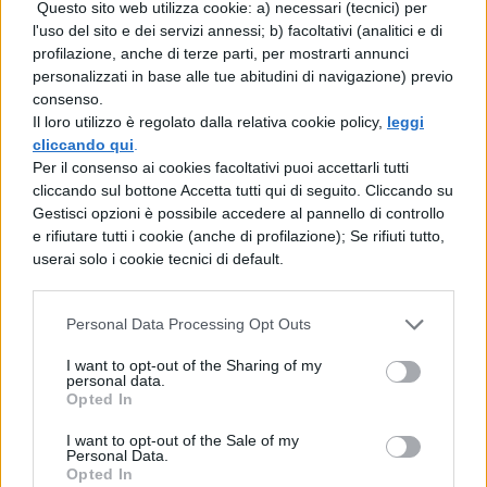
Questo sito web utilizza cookie: a) necessari (tecnici) per
probabilmente sempre lo stesso
l'uso del sito e dei servizi annessi; b) facoltativi (analitici e di
elemento: il trash. Più che le morti
profilazione, anche di terze parti, per mostrarti annunci
personalizzati in base alle tue abitudini di navigazione) previo
improvvise dei protagonisti ciò che
consenso.
incuriosisce lo spettatore, infatti, è il
Il loro utilizzo è regolato dalla relativa cookie policy,
leggi
cliccando qui
.
continuo gioco al rialzo delle trovate a
Per il consenso ai cookies facoltativi puoi accettarli tutti
cavallo tra la soap, l’horror e il sincero
cliccando sul bottone Accetta tutti qui di seguito. Cliccando su
Gestisci opzioni è possibile accedere al pannello di controllo
melodramma.
e rifiutare tutti i cookie (anche di profilazione); Se rifiuti tutto,
userai solo i cookie tecnici di default.
How I Met Your Mother:
l’erede
naturale di Friends avvince sì per la
Personal Data Processing Opt Outs
comicità esplosiva, ma a catturare
I want to opt-out of the Sharing of my
sono anche la curiosità riguardo alla
personal data.
Opted In
madre del titolo, cui Ted continua ad
I want to opt-out of the Sale of my
alludere fastidiosamente. A tenere
Personal Data.
Opted In
banco è poi la fittissima rete di assurdi