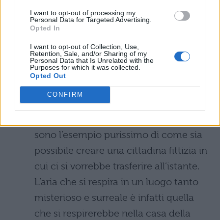
I want to opt-out of processing my
riferimenti interni con archi narrativi
Personal Data for Targeted Advertising.
Opted In
sbalorditivi: se non avete buona
memoria il
binge watching
è davvero
I want to opt-out of Collection, Use,
Retention, Sale, and/or Sharing of my
Personal Data that Is Unrelated with the
obbligatorio.
Purposes for which it was collected.
Opted Out
Twin Peaks:
le due stagioni della serie
CONFIRM
di David Lynch, cui seguirà
prossimamente l’attesissima terza,
sono l’esempio purissimo di come sia
possibile creare una cittadina fittizia in
cui ci si vorrebbe trasferire all’istante.
L’aria che si respira in un luogo tanto
misterioso e surreale è infatti quella
che si respirerebbe nella casa della