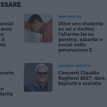
ESSARE
NEWS LIFESTYLE
 social
Oltre uno studente
5 anni
su sei a rischio:
re:
l'allarme Iss su
 il
gaming, azzardo e
età
social nella
generazione Z
CONCERTI & SCALETTE
ncerto
Concerti Claudio
Baglioni 2027: date,
8
biglietti e scaletta
so
dalità