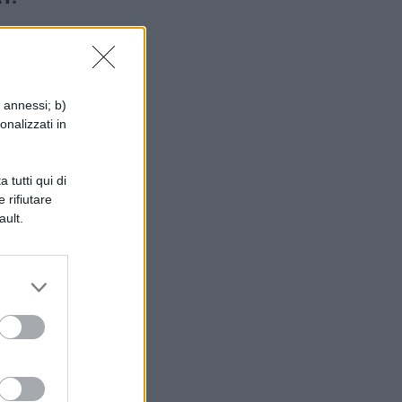
o
i annessi; b)
onalizzati in
 tutti qui di
 rifiutare
ault.
,
er