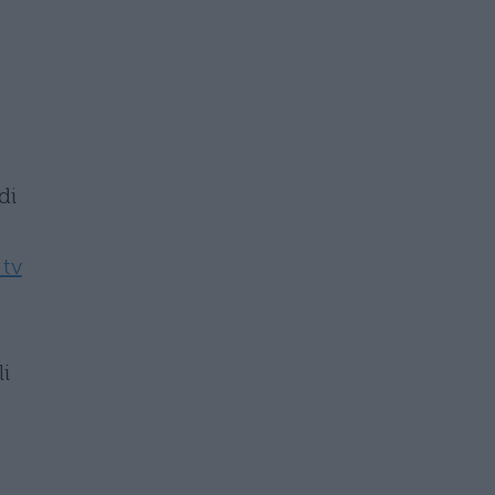
di
 tv
li