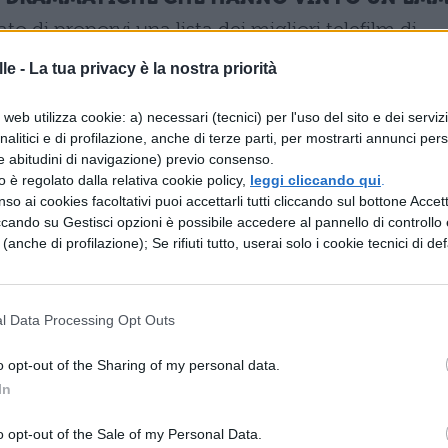
 di proporvi una lista dei migliori telefilm di
 Emmy, con un occhio di riguardo per quelli men
le -
La tua privacy è la nostra priorità
web utilizza cookie: a) necessari (tecnici) per l'uso del sito e dei serviz
analitici e di profilazione, anche di terze parti, per mostrarti annunci pers
e (1981 – 1987, NBC):
padre di tutti i polizieschi
e abitudini di navigazione) previo consenso.
componente drammatica, questa serie racconta la
zzo è regolato dalla relativa cookie policy,
leggi cliccando qui
.
so ai cookies facoltativi puoi accettarli tutti cliccando sul bottone Accetta
 di una stazione di polizia in una cittadina senza
ccando su Gestisci opzioni è possibile accedere al pannello di controllo e
a della serie c’è quel tocco quasi
e (anche di profilazione); Se rifiuti tutto, userai solo i cookie tecnici di def
in fase di riprese che riesce a immergere lo
te.
l Data Processing Opt Outs
990 – 1995, CBS)
: sicuramente molto originale la
o opt-out of the Sharing of my personal data.
che vede un medico di New York appena laureatosi
In
viene spedito a lavorare in Alaska, come obbligo p
o opt-out of the Sale of my Personal Data.