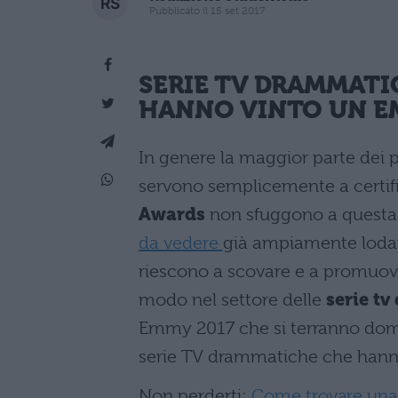
Pubblicato il 15 set 2017
SERIE TV DRAMMATI
HANNO VINTO UN
E
In genere la maggior parte dei 
servono semplicemente a certifi
Awards
non sfuggono a questa l
da vedere
già ampiamente lodata 
riescono a scovare e a promuove
modo nel settore delle
serie t
Emmy 2017 che si terranno dome
serie TV drammatiche che hanno 
Non perderti:
Come trovare una 