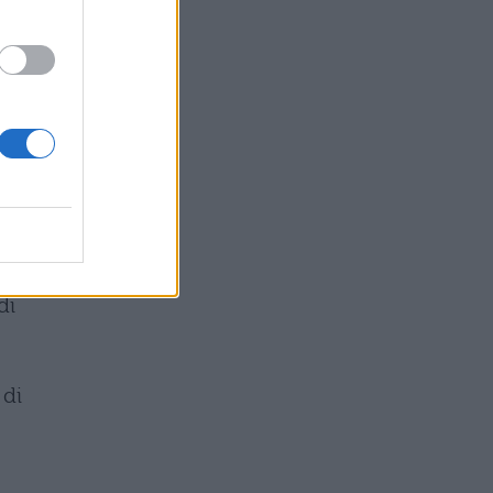
a
 e
ilm
i
di
di