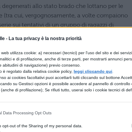
 degenerati allo stato brado che lottano per le
te (tra cui, vergognosamente, a volte compaiono
erie sui tentativi di un gruppo di ragazzi di
utta da una guerra nucleare, però, sono i persona
le -
La tua privacy è la nostra priorità
i che lottano tra di loro, e l'attenzione è posta
onali delle protagoniste che sulle banali scene
web utilizza cookie: a) necessari (tecnici) per l'uso del sito e dei serviz
analitici e di profilazione, anche di terze parti, per mostrarti annunci pers
e abitudini di navigazione) previo consenso.
zzo è regolato dalla relativa cookie policy,
leggi cliccando qui
.
orso, TBS): chi ha seguito la storica sit-com Parks
so ai cookies facoltativi puoi accettarli tutti cliccando sul bottone Accetta
ccando su Gestisci opzioni è possibile accedere al pannello di controllo e
della bella e simpatica Rashida Jones. L'attrice
e (anche di profilazione); Se rifiuti tutto, userai solo i cookie tecnici di def
el quale veste i panni della protagonista eponima,
ento speciale della polizia di Los Angeles. Lungi
l Data Processing Opt Outs
ò, la serie prende in giro tutti i cliché e i luoghi
o opt-out of the Sharing of my personal data.