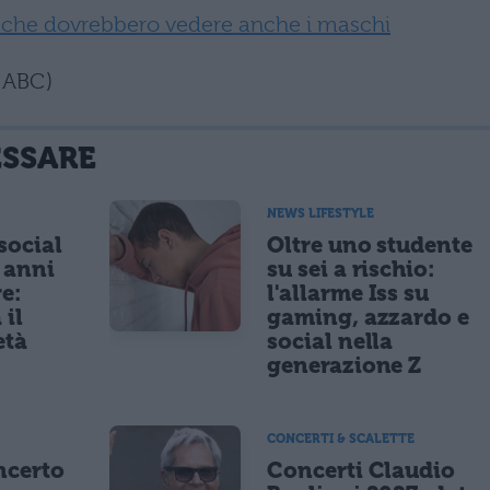
le che dovrebbero vedere anche i maschi
f ABC)
ESSARE
NEWS LIFESTYLE
 social
Oltre uno studente
5 anni
su sei a rischio:
re:
l'allarme Iss su
 il
gaming, azzardo e
età
social nella
generazione Z
CONCERTI & SCALETTE
ncerto
Concerti Claudio