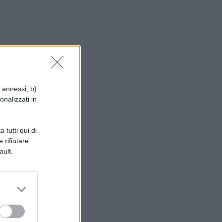
ggi
i annessi; b)
onalizzati in
 tutti qui di
 rifiutare
ault.