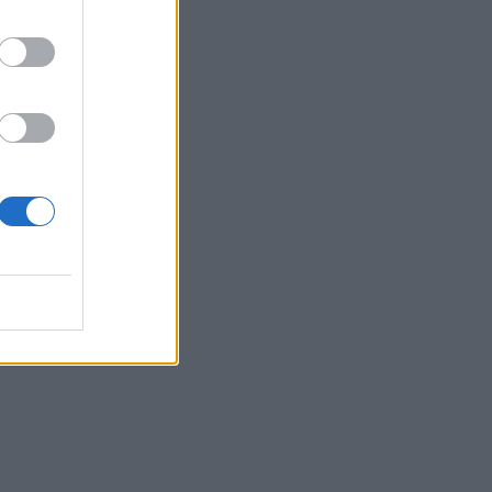
va
a
no