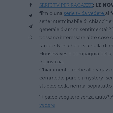
SERIE TV PER RAGAZZE
: LE NO
film o una
serie tv da vedere
al 
serie interminabile di chiacchie
generale drammi sentimentali? 
possano interessare altre cose olt
target? Non che ci sia nulla di m
Housewives e compagnia bella, m
ingiustizia.
Chiaramente anche alle ragazze in
commedie pure e i mystery: se
stupide della norma, sopratutto
Ti piace scegliere senza aiuto? A
vedere