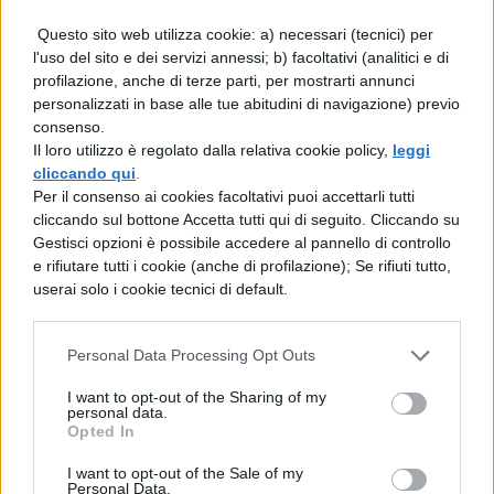
Esempio sublime di schiettezza in tal
Questo sito web utilizza cookie: a) necessari (tecnici) per
senso è
Samantha Jones
, interpretata
l'uso del sito e dei servizi annessi; b) facoltativi (analitici e di
profilazione, anche di terze parti, per mostrarti annunci
da Kim Cattral, le cui perle di saggezza,
personalizzati in base alle tue abitudini di navigazione) previo
per inciso, valgono da sole il motivo
consenso.
Il loro utilizzo è regolato dalla relativa cookie policy,
leggi
per non perdersi Sex and The City per
cliccando qui
.
niente al mondo.
Per il consenso ai cookies facoltativi puoi accettarli tutti
cliccando sul bottone Accetta tutti qui di seguito. Cliccando su
Gestisci opzioni è possibile accedere al pannello di controllo
Il mix perfetto tra comicità e
e rifiutare tutti i cookie (anche di profilazione); Se rifiuti tutto,
romanticismo.
Sex and The City è
userai solo i cookie tecnici di default.
una serie tv leggera, divertente (le
risate sono assicurate), ma allo stesso
Personal Data Processing Opt Outs
tempo non mancano il romanticismo,
I want to opt-out of the Sharing of my
personal data.
le delusioni d’amore, gli isterismi e
Opted In
anche le riflessioni su tante tematiche
I want to opt-out of the Sale of my
Personal Data.
diverse, dai rapporti di amicizia al